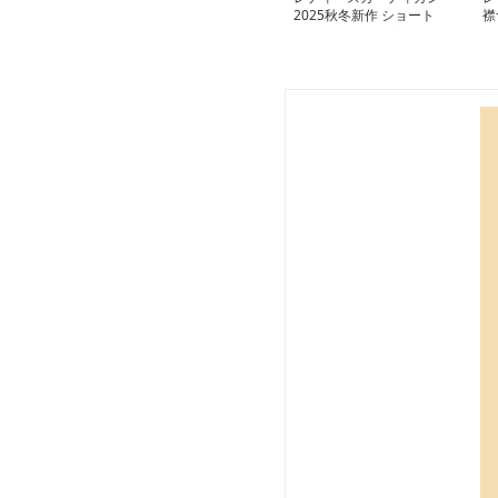
2025秋冬新作 ショート
襟
丈カーディガン 着痩せ
カ
羽織りニット 無地シン
プル