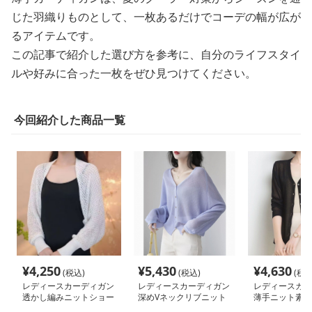
じた羽織りものとして、一枚あるだけでコーデの幅が広が
るアイテムです。
この記事で紹介した選び方を参考に、自分のライフスタイ
ルや好みに合った一枚をぜひ見つけてください。
今回紹介した商品一覧
¥
4,250
¥
5,430
¥
4,630
(税込)
(税込)
(税込
レディースカーディガン
レディースカーディガン
レディースカー
透かし編みニットショー
深めVネックリブニット
薄手ニット素材
トカーディガン
ショート丈カーディガン
ショート丈カー