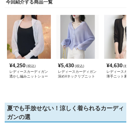
今回紹介する商品一覧
¥
4,250
¥
5,430
¥
4,630
(税込)
(税込)
(税込
レディースカーディガン
レディースカーディガン
レディースカー
透かし編みニットショー
深めVネックリブニット
薄手ニット素材
トカーディガン
ショート丈カーディガン
ショート丈カー
夏でも手放せない！涼しく着られるカーディ
ガンの選