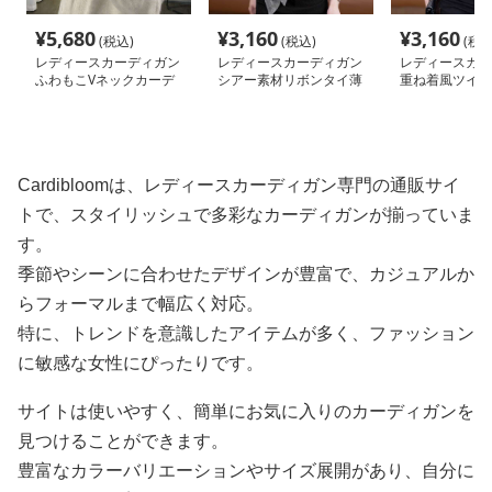
¥
5,680
¥
3,160
¥
3,160
(税込)
(税込)
(税込
レディースカーディガン
レディースカーディガン
レディースカー
ふわもこVネックカーデ
シアー素材リボンタイ薄
重ね着風ツイス
ィガン ミドル丈
手カーディガン ショー
インカーディガ
ト丈
ート丈
Cardibloomは、レディースカーディガン専門の通販サイ
トで、スタイリッシュで多彩なカーディガンが揃っていま
す。
季節やシーンに合わせたデザインが豊富で、カジュアルか
らフォーマルまで幅広く対応。
特に、トレンドを意識したアイテムが多く、ファッション
に敏感な女性にぴったりです。
サイトは使いやすく、簡単にお気に入りのカーディガンを
見つけることができます。
豊富なカラーバリエーションやサイズ展開があり、自分に