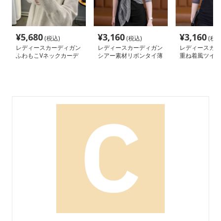
¥
5,680
¥
3,160
¥
3,160
(税込)
(税込)
(税込
レディースカーディガン
レディースカーディガン
レディースカー
ふわもこVネックカーデ
シアー素材リボンタイ薄
重ね着風ツイス
ィガン ミドル丈
手カーディガン ショー
インカーディガ
ト丈
ート丈