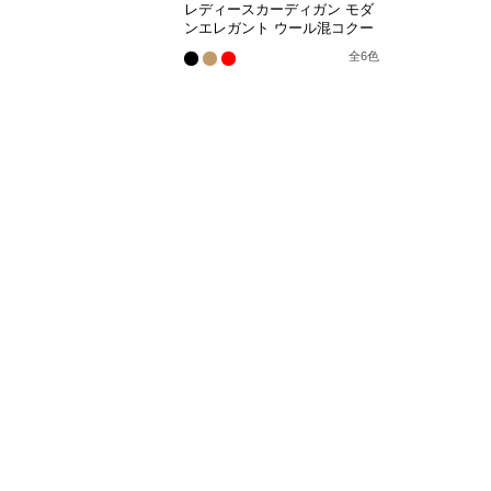
レディースカーディガン モダ
ンエレガント ウール混コクー
ンコート
全
6
色