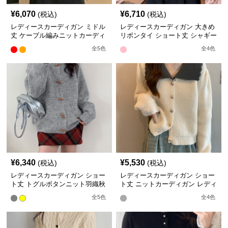
¥
6,070
¥
6,710
(税込)
(税込)
レディースカーディガン ミドル
レディースカーディガン 大きめ
丈 ケーブル編みニットカーディ
リボンタイ ショート丈 シャギー
ガン ビッグ襟
ニット カーディガン
全
5
色
全
4
色
¥
6,340
¥
5,530
(税込)
(税込)
レディースカーディガン ショー
レディースカーディガン ショー
ト丈 トグルボタンニット羽織秋
ト丈 ニットカーディガン レディ
冬
ース 配色大きめ襟
全
5
色
全
4
色