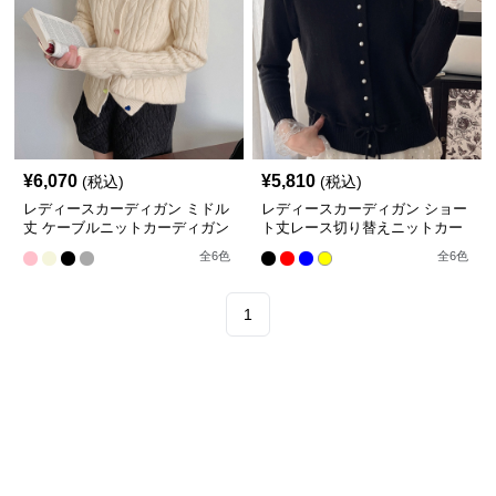
¥
6,070
¥
5,810
(税込)
(税込)
レディースカーディガン ミドル
レディースカーディガン ショー
丈 ケーブルニットカーディガン
ト丈レース切り替えニットカー
ハートボタン前開き
ディガン長袖秋冬
全
6
色
全
6
色
1