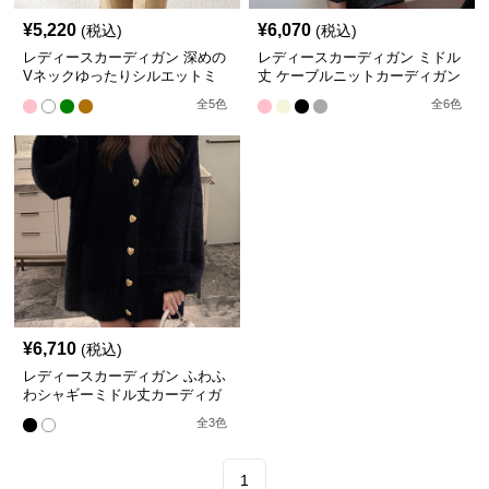
¥
5,220
¥
6,070
(税込)
(税込)
レディースカーディガン 深めの
レディースカーディガン ミドル
Vネックゆったりシルエットミ
丈 ケーブルニットカーディガン
ドル丈カーディガン
ハートボタン前開き
全
5
色
全
6
色
¥
6,710
(税込)
レディースカーディガン ふわふ
わシャギーミドル丈カーディガ
ン金色ハートボタン
全
3
色
1