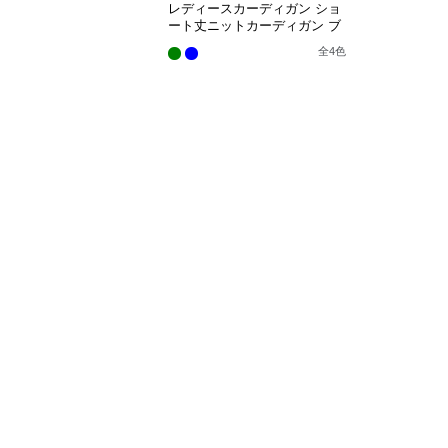
レディースカーディガン ショ
ート丈ニットカーディガン ブ
イネック長袖秋冬
全
4
色