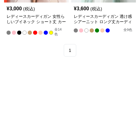
¥
3,000
¥
3,600
(税込)
(税込)
レディースカーディガン 女性ら
レディースカーディガン 透け感
しいブイネック ショート丈 カー
シアーニット ロング丈カーディ
ディガン 羽織 冷房対策 多色展
ガン 夏羽織り冷房対策
全
14
全
9
色
開
色
1