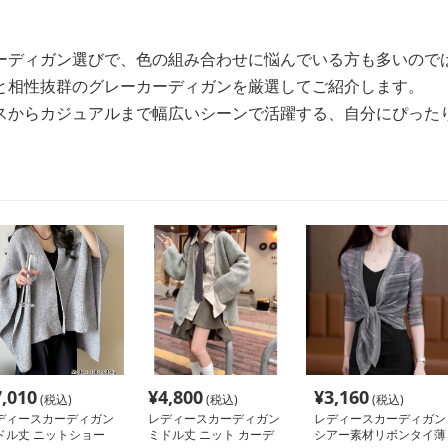
ーディガン選びで、色の組み合わせに悩んでいる方も多いので
と相性抜群のグレーカーディガンを厳選してご紹介します。
スからカジュアルまで幅広いシーンで活躍する、自分にぴった
7,010
¥
4,800
¥
3,160
(税込)
(税込)
(税込)
ディースカーディガン
レディースカーディガン
レディースカーディガン
ドル丈 ニットショー
ミドル丈 ニット カーデ
シアー素材リボンタイ薄