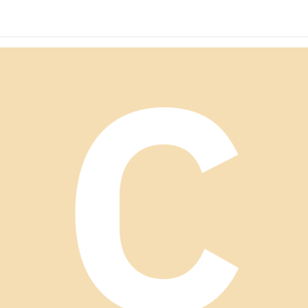
 ポンチョ風カーディ
ィガン ゆったり袖 グレ
手カーディガン ショー
ン秋冬
ー
ト丈