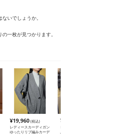
はないでしょうか。
りの一枚が見つかります。
¥
19,960
¥
5,260
¥
3,800
(税込)
(税込)
(税込
レディースカーディガン
レディースカーディガン
レディースカー
ゆったりリブ編みカーデ
ふんわり柔らか リラッ
斜め切替デザイ