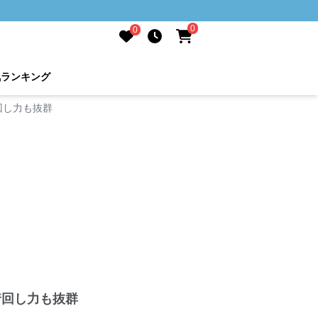
0
0
気ランキング
回し力も抜群
着回し力も抜群