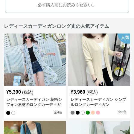
必ず購入前にお読みください。
レディースカーディガンロング丈の人気アイテム
人気
¥
5,390
¥
3,960
(税込)
(税込)
レディースカーディガン 花柄シ
レディースカーディガン シンプ
フォン素材のロングカーディガ
ルロングカーディガン
ン
全
6
色
全
4
色