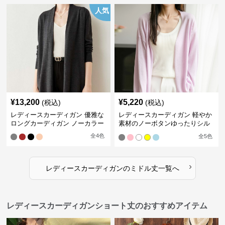
人気
¥
13,200
¥
5,220
(税込)
(税込)
レディースカーディガン 優雅な
レディースカーディガン 軽やか
ロングカーディガン ノーカラー
素材のノーボタンゆったりシル
エットカーディガン
全
4
色
全
5
色
›
レディースカーディガン
の
ミドル丈
一覧へ
レディースカーディガンショート丈のおすすめアイテム