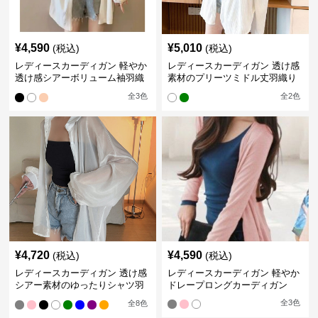
¥
4,590
¥
5,010
(税込)
(税込)
レディースカーディガン 軽やか
レディースカーディガン 透け感
透け感シアーボリューム袖羽織
素材のプリーツミドル丈羽織り
りカーディガン
カーディガン
全
3
色
全
2
色
¥
4,720
¥
4,590
(税込)
(税込)
レディースカーディガン 透け感
レディースカーディガン 軽やか
シアー素材のゆったりシャツ羽
ドレープロングカーディガン
織り
全
3
色
全
8
色