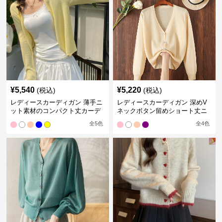
¥
5,540
¥
5,220
(税込)
(税込)
レディースカーディガン 薄手ニ
レディースカーディガン 深めV
ット素材のコンパクト丈カーデ
ネックボタン留めショート丈ニ
ィガン
ットカーディガン
全
5
色
全
4
色