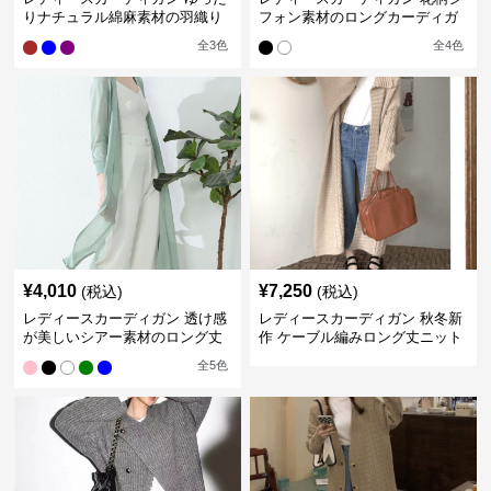
りナチュラル綿麻素材の羽織り
フォン素材のロングカーディガ
ロング丈カーディガン
ン
全
3
色
全
4
色
¥
4,010
¥
7,250
(税込)
(税込)
レディースカーディガン 透け感
レディースカーディガン 秋冬新
が美しいシアー素材のロング丈
作 ケーブル編みロング丈ニット
カーディガン
カーディガン 韓国風エレガント
全
5
色