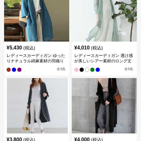
¥
5,430
¥
4,010
(税込)
(税込)
レディースカーディガン ゆった
レディースカーディガン 透け感
りナチュラル綿麻素材の羽織り
が美しいシアー素材のロング丈
ロング丈カーディガン
カーディガン
全
3
色
全
5
色
¥
3,800
¥
4,000
(税込)
(税込)