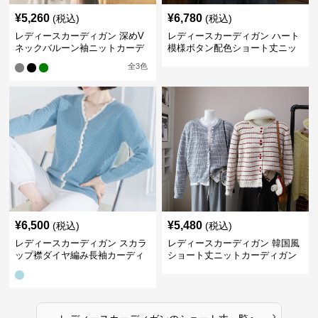
¥
5,260
¥
6,780
(税込)
(税込)
レディースカーディガン 深めV
レディースカーディガン ハート
ネックバルーン袖ニットカーデ
模様ボタン配色ショート丈ニッ
ィガン
トカーディガン
全
3
色
¥
6,500
¥
5,480
(税込)
(税込)
レディースカーディガン スカラ
レディースカーディガン 韓国風
ップ襟ダイヤ編み長袖カーディ
ショート丈ニットカーディガン
ガン
レディース 5色展開
›