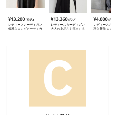
¥
13,200
¥
13,360
¥
4,000
(税込)
(税込)
(税込
レディースカーディガン
レディースカーディガン
レディースカー
優雅なロングカーディガ
大人の上品さを演出する
秋冬新作 ロン
ン ノーカラー
ボタン開きニットカーデ
トカーディガン
ィガン ロング丈カーデ
ったり羽織り
ィガン