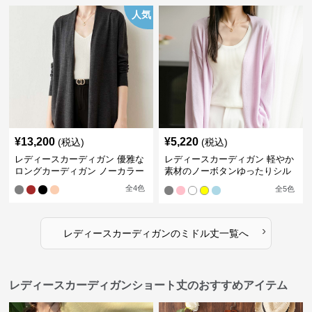
人気
¥
13,200
¥
5,220
(税込)
(税込)
レディースカーディガン 優雅な
レディースカーディガン 軽やか
ロングカーディガン ノーカラー
素材のノーボタンゆったりシル
エットカーディガン
全
4
色
全
5
色
›
レディースカーディガン
の
ミドル丈
一覧へ
レディースカーディガンショート丈のおすすめアイテム