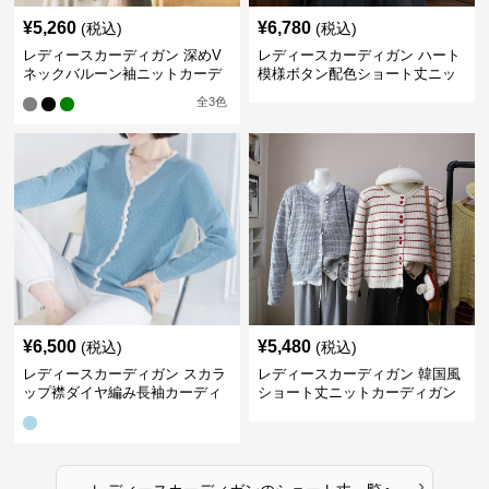
¥
5,260
¥
6,780
(税込)
(税込)
レディースカーディガン 深めV
レディースカーディガン ハート
ネックバルーン袖ニットカーデ
模様ボタン配色ショート丈ニッ
ィガン
トカーディガン
全
3
色
¥
6,500
¥
5,480
(税込)
(税込)
レディースカーディガン スカラ
レディースカーディガン 韓国風
ップ襟ダイヤ編み長袖カーディ
ショート丈ニットカーディガン
ガン
レディース 5色展開
›