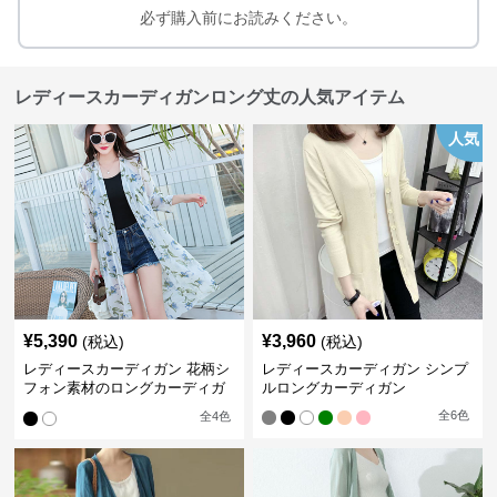
必ず購入前にお読みください。
レディースカーディガンロング丈の人気アイテム
人気
¥
5,390
¥
3,960
(税込)
(税込)
レディースカーディガン 花柄シ
レディースカーディガン シンプ
フォン素材のロングカーディガ
ルロングカーディガン
ン
全
6
色
全
4
色