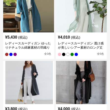
¥
5,430
¥
4,010
(税込)
(税込)
レディースカーディガン ゆった
レディースカーディガン 透け感
りナチュラル綿麻素材の羽織り
が美しいシアー素材のロング丈
ロング丈カーディガン
カーディガン
全
3
色
全
5
色
¥
3,800
¥
4,000
(税込)
(税込)