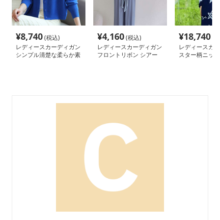
¥
8,740
¥
4,160
¥
18,740
(税込)
(税込)
(税
レディースカーディガン
レディースカーディガン
レディースカー
シンプル清楚な柔らか素
フロントリボン シアー
スター柄ニット
材ショートカーディガン
カーディガン ショート
ーディガン
丈