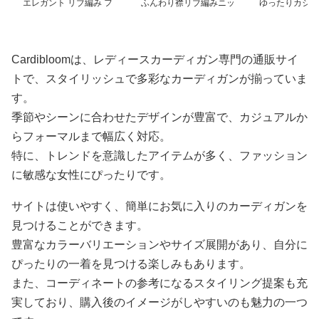
エレガント リブ編み フ
ふんわり襟リブ編みニッ
ゆったりカジュ
レアカーディガン ミド
トカーディガン ショー
ョート丈カーデ
ル丈カーディガン
ト丈
Cardibloomは、レディースカーディガン専門の通販サイ
トで、スタイリッシュで多彩なカーディガンが揃っていま
す。
季節やシーンに合わせたデザインが豊富で、カジュアルか
らフォーマルまで幅広く対応。
特に、トレンドを意識したアイテムが多く、ファッション
に敏感な女性にぴったりです。
サイトは使いやすく、簡単にお気に入りのカーディガンを
見つけることができます。
豊富なカラーバリエーションやサイズ展開があり、自分に
ぴったりの一着を見つける楽しみもあります。
また、コーディネートの参考になるスタイリング提案も充
実しており、購入後のイメージがしやすいのも魅力の一つ