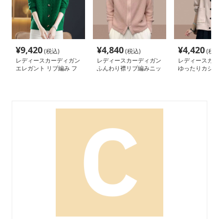
¥
9,420
¥
4,840
¥
4,420
(税込)
(税込)
(税込
レディースカーディガン
レディースカーディガン
レディースカー
エレガント リブ編み フ
ふんわり襟リブ編みニッ
ゆったりカジュ
レアカーディガン ミド
トカーディガン ショー
ョート丈カーデ
ル丈カーディガン
ト丈