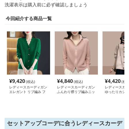
洗濯表示は購入前に必ず確認しましょう
今回紹介する商品一覧
¥
9,420
¥
4,840
¥
4,420
(税込)
(税込)
(税込
レディースカーディガン
レディースカーディガン
レディースカー
エレガント リブ編み フ
ふんわり襟リブ編みニッ
ゆったりカジュ
レアカーディガン ミド
トカーディガン ショー
ョート丈カーデ
ル丈カーディガン
ト丈
セットアップコーデに合うレディースカーデ