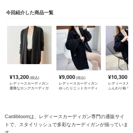
今回紹介した商品一覧
¥
13,200
¥
9,000
¥
10,300
(税込)
(税込)
(税
レディースカーディガン
レディースカーディガン
レディースカー
優雅なロングカーディガ
ゆったりニットカーディ
ふんわり袖 リ
ン ノーカラー
ガン ミドル丈
ロングカーディ
Cardibloomは、レディースカーディガン専門の通販サイ
トで、スタイリッシュで多彩なカーディガンが揃っていま
す。