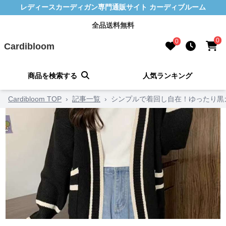
レディースカーディガン専門通販サイト カーディブルーム
全品送料無料
0
0
Cardibloom
商品を検索する
人気ランキング
Cardibloom TOP
›
記事一覧
›
シンプルで着回し自在！ゆったり黒