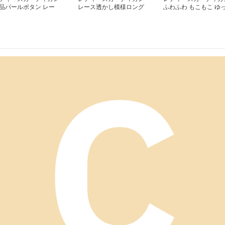
品パールボタン レー
レース透かし模様ロング
ふわふわ もこもこ ゆ
編みカーディガン
羽織カーディガン
たり カーディガン ロ
ング丈カーディガン