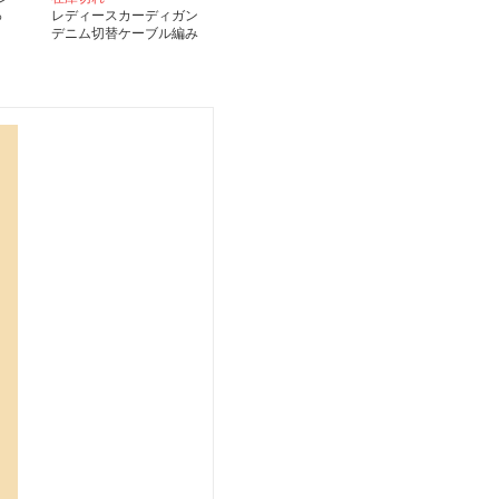
っ
レディースカーディガン
デニム切替ケーブル編み
ニットカーディガン