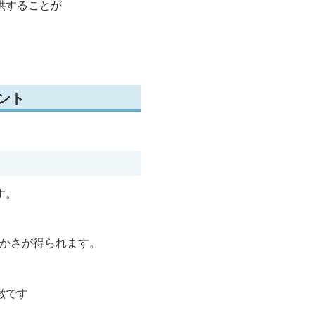
供することが
ント
す。
暖かさが得られます。
徴です