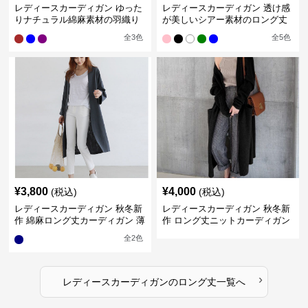
レディースカーディガン ゆった
レディースカーディガン 透け感
りナチュラル綿麻素材の羽織り
が美しいシアー素材のロング丈
ロング丈カーディガン
カーディガン
全
3
色
全
5
色
¥
3,800
¥
4,000
(税込)
(税込)
レディースカーディガン 秋冬新
レディースカーディガン 秋冬新
作 綿麻ロング丈カーディガン 薄
作 ロング丈ニットカーディガン
手羽織り
無地ゆったり羽織り
全
2
色
›
レディースカーディガン
の
ロング丈
一覧へ