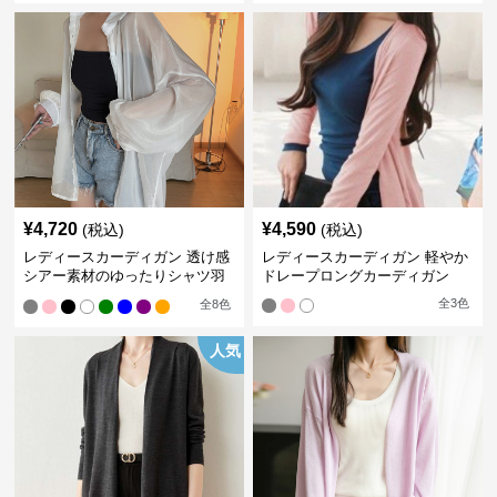
¥
4,720
¥
4,590
(税込)
(税込)
レディースカーディガン 透け感
レディースカーディガン 軽やか
シアー素材のゆったりシャツ羽
ドレープロングカーディガン
織り
全
3
色
全
8
色
人気