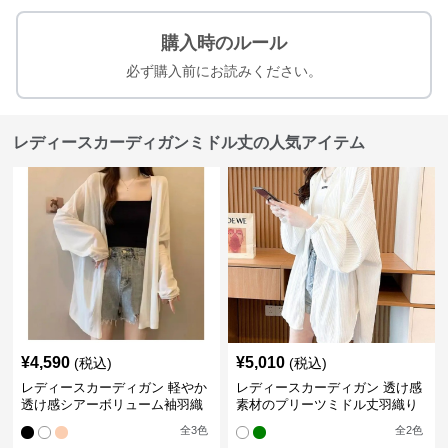
購入時のルール
必ず購入前にお読みください。
レディースカーディガンミドル丈の人気アイテム
¥
4,590
¥
5,010
(税込)
(税込)
レディースカーディガン 軽やか
レディースカーディガン 透け感
透け感シアーボリューム袖羽織
素材のプリーツミドル丈羽織り
りカーディガン
カーディガン
全
3
色
全
2
色