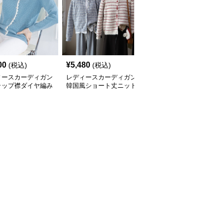
00
¥
5,480
¥
4,840
(税込)
(税込)
(税込)
ィースカーディガン
レディースカーディガン
レディースカーディガン
ラップ襟ダイヤ編み
韓国風ショート丈ニット
ふんわり襟リブ編みニッ
カーディガン
カーディガン レディー
トカーディガン ショー
全
3
色
ス 5色展開
ト丈