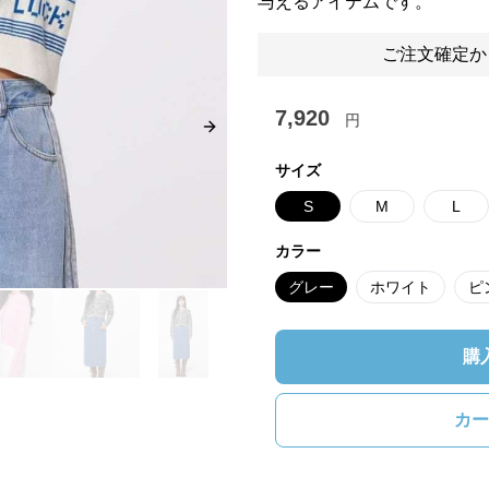
与えるアイテムです。
ご注文確定か
7,920
円
Next slide
サイズ
S
M
L
カラー
グレー
ホワイト
ピ
購
カー