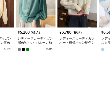
¥
5,260
¥
6,780
¥
6,5
(税込)
(税込)
ディガン
レディースカーディガン
レディースカーディガン
レデ
タン留め
深めVネックバルーン袖
ハート模様ボタン配色シ
スカ
トカーデ
ニットカーディガン
ョート丈ニットカーディ
長袖
全
4
色
全
3
色
ガン