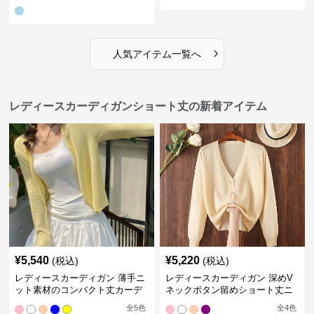
ガン
レディース 5色展開
›
人気アイテム一覧へ
レディースカーディガンショート丈の新着アイテム
¥
5,540
¥
5,220
(税込)
(税込)
レディースカーディガン 薄手ニ
レディースカーディガン 深めV
ット素材のコンパクト丈カーデ
ネックボタン留めショート丈ニ
ィガン
ットカーディガン
全
5
色
全
4
色