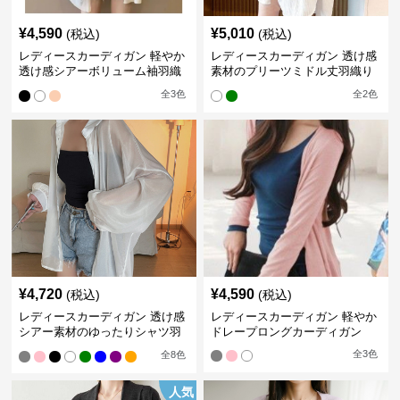
¥
4,590
¥
5,010
(税込)
(税込)
レディースカーディガン 軽やか
レディースカーディガン 透け感
透け感シアーボリューム袖羽織
素材のプリーツミドル丈羽織り
りカーディガン
カーディガン
全
3
色
全
2
色
¥
4,720
¥
4,590
(税込)
(税込)
レディースカーディガン 透け感
レディースカーディガン 軽やか
シアー素材のゆったりシャツ羽
ドレープロングカーディガン
織り
全
3
色
全
8
色
人気