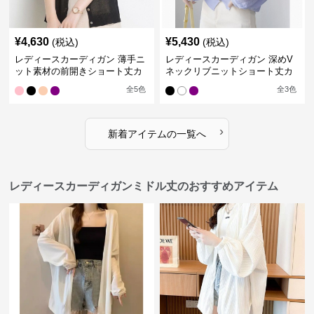
¥
4,630
¥
5,430
(税込)
(税込)
レディースカーディガン 薄手ニ
レディースカーディガン 深めV
ット素材の前開きショート丈カ
ネックリブニットショート丈カ
ーディガン
ーディガン
全
5
色
全
3
色
›
新着アイテムの一覧へ
レディースカーディガンミドル丈のおすすめアイテム