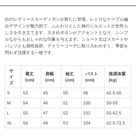
白のレディースカーディガンが新たに登場。レトロなケーブル編
みデザインが魅力的で、ふんわりとした袖のシルエットが女性ら
しさを引き立てます。大きめボタンがアクセントとなり、シンプ
ルながらもおしゃれな印象を与えます。ショート丈はスカートや
パンツとも相性抜群。デイリーコーデに取り入れやすく、季節を
問わず活躍する一枚です。
サ
着丈
肩幅
袖丈
バスト
推奨体重
イ
(cm)
(cm)
(cm)
(cm)
(kg)
ズ
S
53
45
50
98
42.5-50
M
54
46
51
100
50-55
L
55
47
52
102
55-62.5
XL
56
48
53
104
62.5-72.5