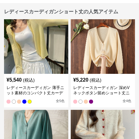
レディースカーディガンショート丈の人気アイテム
¥
5,540
¥
5,220
(税込)
(税込)
レディースカーディガン 薄手ニ
レディースカーディガン 深めV
ット素材のコンパクト丈カーデ
ネックボタン留めショート丈ニ
ィガン
ットカーディガン
全
5
色
全
4
色