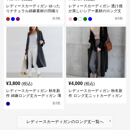
レディースカーディガン ゆった
レディースカーディガン 透け感
りナチュラル綿麻素材の羽織り
が美しいシアー素材のロング丈
ロング丈カーディガン
カーディガン
全
3
色
全
5
色
¥
3,800
¥
4,000
(税込)
(税込)
レディースカーディガン 秋冬新
レディースカーディガン 秋冬新
作 綿麻ロング丈カーディガン 薄
作 ロング丈ニットカーディガン
手羽織り
無地ゆったり羽織り
全
2
色
›
レディースカーディガン
の
ロング丈
一覧へ