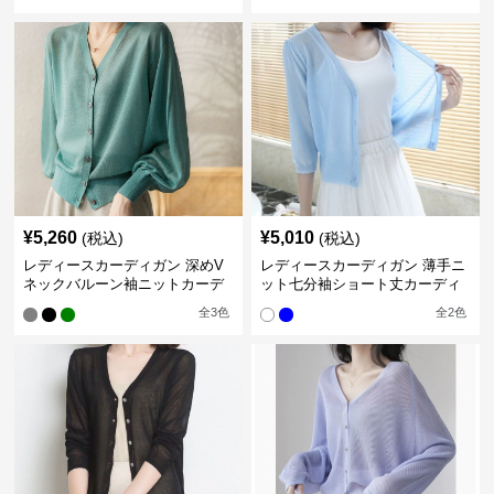
¥
5,260
¥
5,010
(税込)
(税込)
レディースカーディガン 深めV
レディースカーディガン 薄手ニ
ネックバルーン袖ニットカーデ
ット七分袖ショート丈カーディ
ィガン
ガン
全
3
色
全
2
色