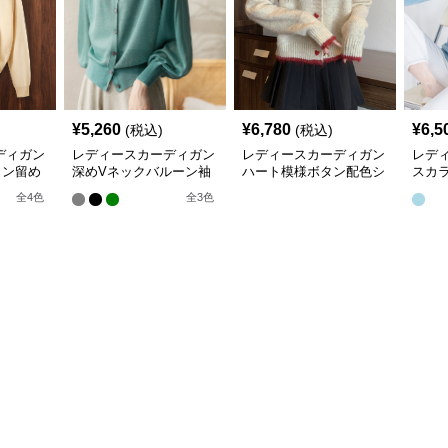
¥
5,260
¥
6,780
¥
6,5
(税込)
(税込)
ディガン
レディースカーディガン
レディースカーディガン
レデ
タン留め
深めVネックバルーン袖
ハート模様ボタン配色シ
スカ
トカーデ
ニットカーディガン
ョート丈ニットカーディ
長袖
全
4
色
全
3
色
ガン