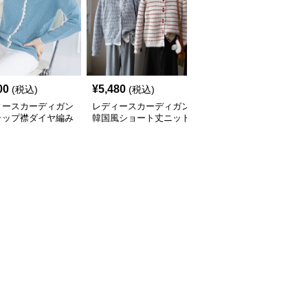
00
¥
5,480
¥
4,840
(税込)
(税込)
(税込)
ィースカーディガン
レディースカーディガン
レディースカーディガン
ラップ襟ダイヤ編み
韓国風ショート丈ニット
ふんわり襟リブ編みニッ
カーディガン
カーディガン レディー
トカーディガン ショー
全
3
色
ス 5色展開
ト丈