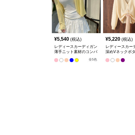
¥
5,540
¥
5,220
(税込)
(税込)
レディースカーディガン
レディースカー
薄手ニット素材のコンパ
深めVネックボ
クト丈カーディガン
ショート丈ニッ
全
5
色
ィガン