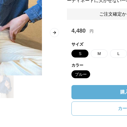
ーディネートに欠かせない一
ご注文確定か
4,480
円
Next slide
サイズ
S
M
L
カラー
ブルー
購
カー