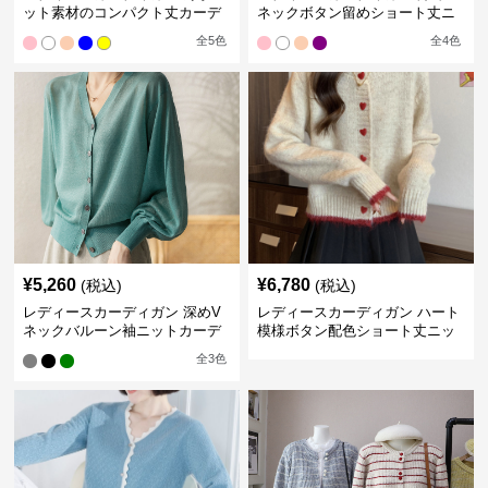
ット素材のコンパクト丈カーデ
ネックボタン留めショート丈ニ
ィガン
ットカーディガン
全
5
色
全
4
色
¥
5,260
¥
6,780
(税込)
(税込)
レディースカーディガン 深めV
レディースカーディガン ハート
ネックバルーン袖ニットカーデ
模様ボタン配色ショート丈ニッ
ィガン
トカーディガン
全
3
色