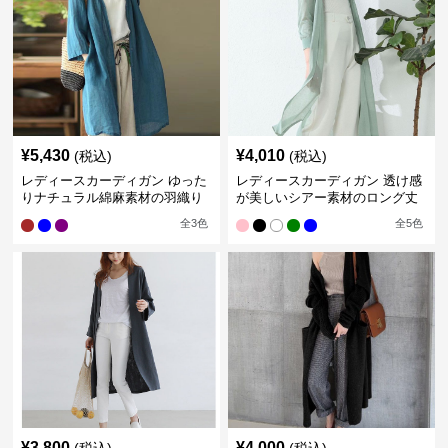
¥
5,430
¥
4,010
(税込)
(税込)
レディースカーディガン ゆった
レディースカーディガン 透け感
りナチュラル綿麻素材の羽織り
が美しいシアー素材のロング丈
ロング丈カーディガン
カーディガン
全
3
色
全
5
色
¥
3,800
¥
4,000