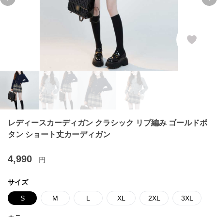
Previous slide
Ne
レディースカーディガン クラシック リブ編み ゴールドボ
タン ショート丈カーディガン
4,990
円
サイズ
S
M
L
XL
2XL
3XL