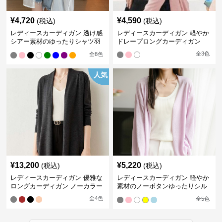
¥
4,720
¥
4,590
(税込)
(税込)
レディースカーディガン 透け感
レディースカーディガン 軽やか
シアー素材のゆったりシャツ羽
ドレープロングカーディガン
織り
全
3
色
全
8
色
人気
¥
13,200
¥
5,220
(税込)
(税込)
レディースカーディガン 優雅な
レディースカーディガン 軽やか
ロングカーディガン ノーカラー
素材のノーボタンゆったりシル
エットカーディガン
全
4
色
全
5
色