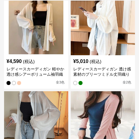
¥
4,590
¥
5,010
(税込)
(税込)
レディースカーディガン 軽やか
レディースカーディガン 透け感
透け感シアーボリューム袖羽織
素材のプリーツミドル丈羽織り
りカーディガン
カーディガン
全
3
色
全
2
色