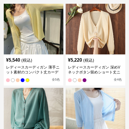
¥
5,540
¥
5,220
(税込)
(税込)
レディースカーディガン 薄手ニ
レディースカーディガン 深めV
ット素材のコンパクト丈カーデ
ネックボタン留めショート丈ニ
ィガン
ットカーディガン
全
5
色
全
4
色