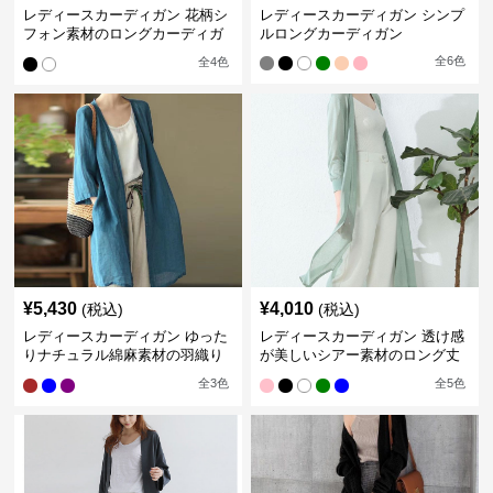
レディースカーディガン 花柄シ
レディースカーディガン シンプ
フォン素材のロングカーディガ
ルロングカーディガン
ン
全
6
色
全
4
色
¥
5,430
¥
4,010
(税込)
(税込)
レディースカーディガン ゆった
レディースカーディガン 透け感
りナチュラル綿麻素材の羽織り
が美しいシアー素材のロング丈
ロング丈カーディガン
カーディガン
全
3
色
全
5
色