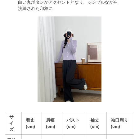
白い丸ボタンがアクセントとなり、シンプルながら
洗練された印象に
サ
着丈
肩幅
バスト
袖丈
袖口周り
イ
(cm)
(cm)
(cm)
(cm)
(cm)
ズ