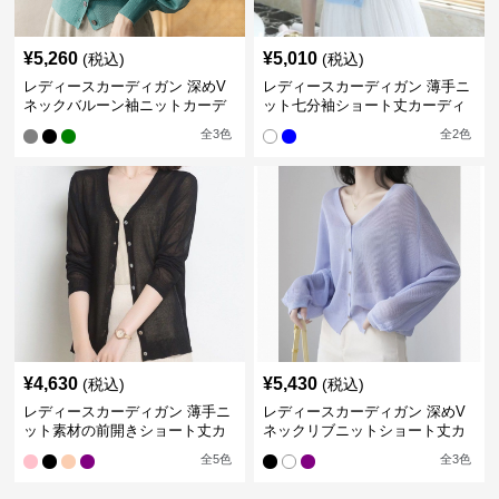
¥
5,260
¥
5,010
(税込)
(税込)
レディースカーディガン 深めV
レディースカーディガン 薄手ニ
ネックバルーン袖ニットカーデ
ット七分袖ショート丈カーディ
ィガン
ガン
全
3
色
全
2
色
¥
4,630
¥
5,430
(税込)
(税込)
レディースカーディガン 薄手ニ
レディースカーディガン 深めV
ット素材の前開きショート丈カ
ネックリブニットショート丈カ
ーディガン
ーディガン
全
5
色
全
3
色