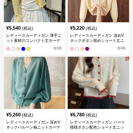
¥
5,540
¥
5,220
(税込)
(税込)
レディースカーディガン 薄手ニ
レディースカーディガン 深めV
ット素材のコンパクト丈カーデ
ネックボタン留めショート丈ニ
ィガン
ットカーディガン
全
5
色
全
4
色
¥
5,260
¥
6,780
(税込)
(税込)
レディースカーディガン 深めV
レディースカーディガン ハート
ネックバルーン袖ニットカーデ
模様ボタン配色ショート丈ニッ
ィガン
トカーディガン