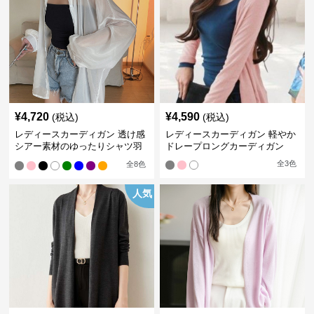
¥
4,720
¥
4,590
(税込)
(税込)
レディースカーディガン 透け感
レディースカーディガン 軽やか
シアー素材のゆったりシャツ羽
ドレープロングカーディガン
織り
全
3
色
全
8
色
人気