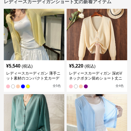
レディースカーディガンショート丈の新着アイテム
¥
5,540
¥
5,220
(税込)
(税込)
レディースカーディガン 薄手ニ
レディースカーディガン 深めV
ット素材のコンパクト丈カーデ
ネックボタン留めショート丈ニ
ィガン
ットカーディガン
全
5
色
全
4
色