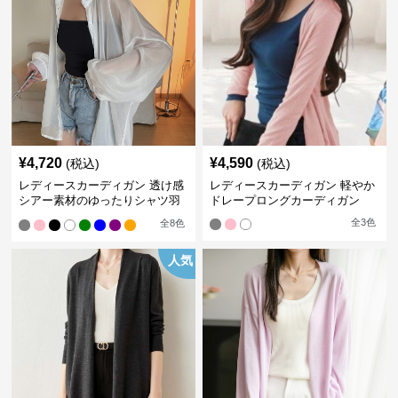
¥
4,720
¥
4,590
(税込)
(税込)
レディースカーディガン 透け感
レディースカーディガン 軽やか
シアー素材のゆったりシャツ羽
ドレープロングカーディガン
織り
全
3
色
全
8
色
人気