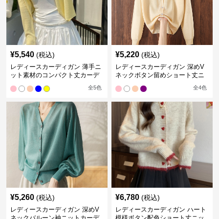
¥
5,540
¥
5,220
(税込)
(税込)
レディースカーディガン 薄手ニ
レディースカーディガン 深めV
ット素材のコンパクト丈カーデ
ネックボタン留めショート丈ニ
ィガン
ットカーディガン
全
5
色
全
4
色
¥
5,260
¥
6,780
(税込)
(税込)
レディースカーディガン 深めV
レディースカーディガン ハート
ネックバルーン袖ニットカーデ
模様ボタン配色ショート丈ニッ