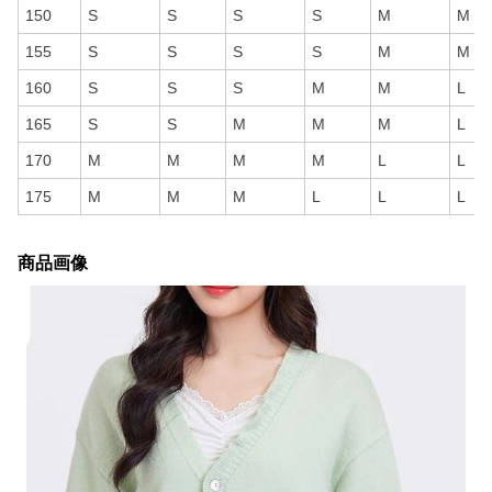
150
S
S
S
S
M
M
155
S
S
S
S
M
M
160
S
S
S
M
M
L
165
S
S
M
M
M
L
170
M
M
M
M
L
L
175
M
M
M
L
L
L
商品画像