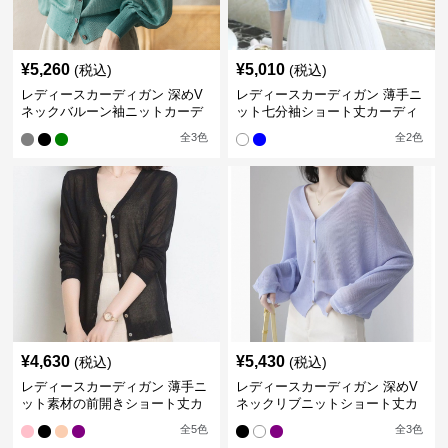
¥
5,260
¥
5,010
(税込)
(税込)
レディースカーディガン 深めV
レディースカーディガン 薄手ニ
ネックバルーン袖ニットカーデ
ット七分袖ショート丈カーディ
ィガン
ガン
全
3
色
全
2
色
¥
4,630
¥
5,430
(税込)
(税込)
レディースカーディガン 薄手ニ
レディースカーディガン 深めV
ット素材の前開きショート丈カ
ネックリブニットショート丈カ
ーディガン
ーディガン
全
5
色
全
3
色