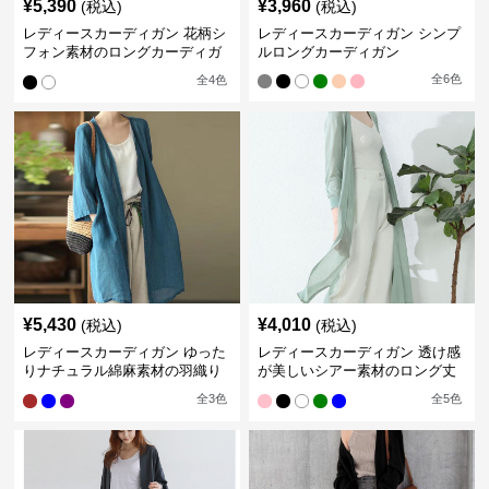
¥
5,390
¥
3,960
(税込)
(税込)
レディースカーディガン 花柄シ
レディースカーディガン シンプ
フォン素材のロングカーディガ
ルロングカーディガン
ン
全
6
色
全
4
色
¥
5,430
¥
4,010
(税込)
(税込)
レディースカーディガン ゆった
レディースカーディガン 透け感
りナチュラル綿麻素材の羽織り
が美しいシアー素材のロング丈
ロング丈カーディガン
カーディガン
全
3
色
全
5
色