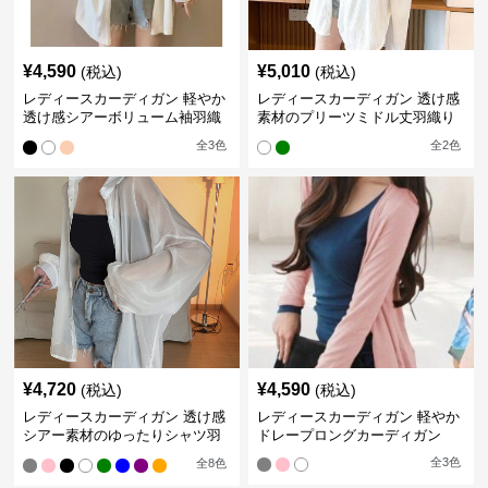
¥
4,590
¥
5,010
(税込)
(税込)
レディースカーディガン 軽やか
レディースカーディガン 透け感
透け感シアーボリューム袖羽織
素材のプリーツミドル丈羽織り
りカーディガン
カーディガン
全
3
色
全
2
色
¥
4,720
¥
4,590
(税込)
(税込)
レディースカーディガン 透け感
レディースカーディガン 軽やか
シアー素材のゆったりシャツ羽
ドレープロングカーディガン
織り
全
3
色
全
8
色