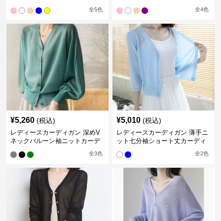
ィガン
ットカーディガン
全
5
色
全
4
色
¥
5,260
¥
5,010
(税込)
(税込)
レディースカーディガン 深めV
レディースカーディガン 薄手ニ
ネックバルーン袖ニットカーデ
ット七分袖ショート丈カーディ
ィガン
ガン
全
3
色
全
2
色