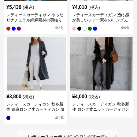
¥
5,430
¥
4,010
(税込)
(税込)
レディースカーディガン ゆった
レディースカーディガン 透け感
りナチュラル綿麻素材の羽織り
が美しいシアー素材のロング丈
ロング丈カーディガン
カーディガン
全
3
色
全
5
色
¥
3,800
¥
4,000
(税込)
(税込)
レディースカーディガン 秋冬新
レディースカーディガン 秋冬新
作 綿麻ロング丈カーディガン 薄
作 ロング丈ニットカーディガン
手羽織り
無地ゆったり羽織り
全
2
色
›
レディースカーディガン
の
ロング丈
一覧へ