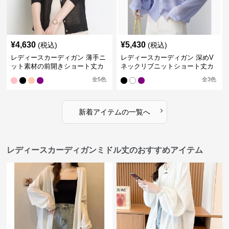
¥
4,630
¥
5,430
(税込)
(税込)
レディースカーディガン 薄手ニ
レディースカーディガン 深めV
ット素材の前開きショート丈カ
ネックリブニットショート丈カ
ーディガン
ーディガン
全
5
色
全
3
色
›
新着アイテムの一覧へ
レディースカーディガンミドル丈のおすすめアイテム