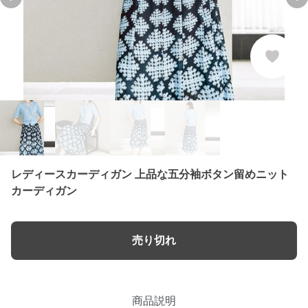
Previous slide
Ne
レディースカーディガン 上品な五分袖ボタン留めニット
カーディガン
売り切れ
商品説明