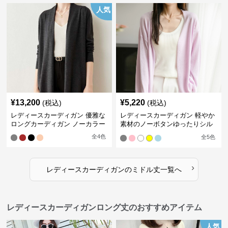
人気
¥
13,200
¥
5,220
(税込)
(税込)
レディースカーディガン 優雅な
レディースカーディガン 軽やか
ロングカーディガン ノーカラー
素材のノーボタンゆったりシル
エットカーディガン
全
4
色
全
5
色
›
レディースカーディガン
の
ミドル丈
一覧へ
レディースカーディガンロング丈のおすすめアイテム
人気