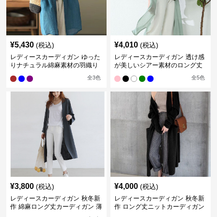
¥
5,430
¥
4,010
(税込)
(税込)
レディースカーディガン ゆった
レディースカーディガン 透け感
りナチュラル綿麻素材の羽織り
が美しいシアー素材のロング丈
ロング丈カーディガン
カーディガン
全
3
色
全
5
色
¥
3,800
¥
4,000
(税込)
(税込)
レディースカーディガン 秋冬新
レディースカーディガン 秋冬新
作 綿麻ロング丈カーディガン 薄
作 ロング丈ニットカーディガン
手羽織り
無地ゆったり羽織り