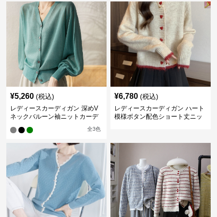
¥
5,260
¥
6,780
(税込)
(税込)
レディースカーディガン 深めV
レディースカーディガン ハート
ネックバルーン袖ニットカーデ
模様ボタン配色ショート丈ニッ
ィガン
トカーディガン
全
3
色