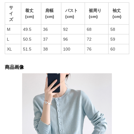
サ
着丈
肩幅
バスト
裾周り
袖丈
イ
(cm)
(cm)
(cm)
(cm)
(cm)
ズ
M
49.5
36
92
68
58
L
50.5
37
96
72
59
XL
51.5
38
100
76
60
商品画像