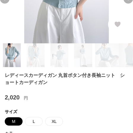
Previous slide
Ne
レディースカーディガン 丸首ボタン付き長袖ニット シ
ョートカーディガン
2,020
円
サイズ
M
L
XL