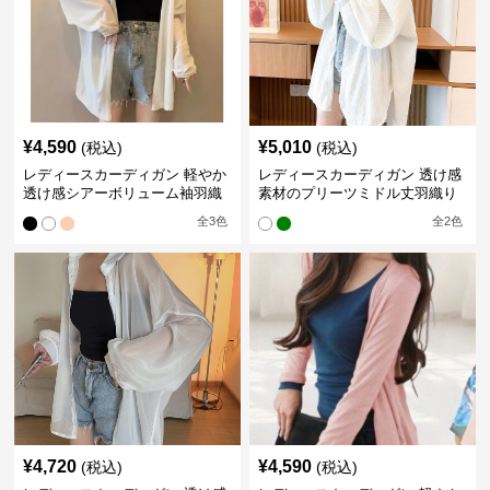
¥
4,590
¥
5,010
(税込)
(税込)
レディースカーディガン 軽やか
レディースカーディガン 透け感
透け感シアーボリューム袖羽織
素材のプリーツミドル丈羽織り
りカーディガン
カーディガン
全
3
色
全
2
色
¥
4,720
¥
4,590
(税込)
(税込)