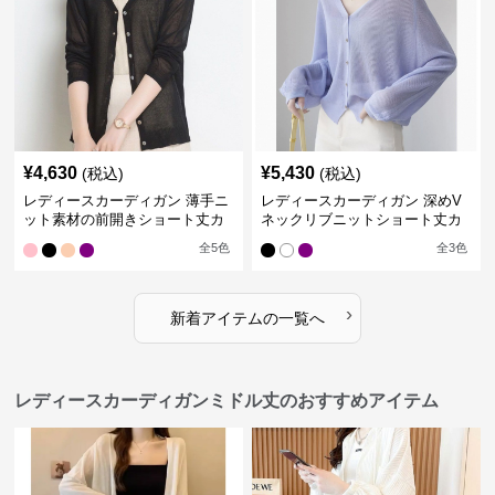
¥
4,630
¥
5,430
(税込)
(税込)
レディースカーディガン 薄手ニ
レディースカーディガン 深めV
ット素材の前開きショート丈カ
ネックリブニットショート丈カ
ーディガン
ーディガン
全
5
色
全
3
色
›
新着アイテムの一覧へ
レディースカーディガンミドル丈のおすすめアイテム