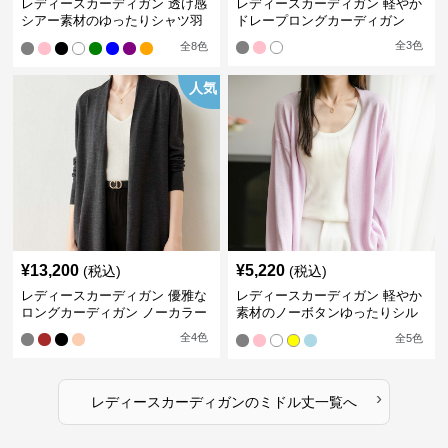
レディースカーディガン 透け感
レディースカーディガン 軽やか
シアー素材のゆったりシャツ羽
ドレープロングカーディガン
織り
全
3
色
全
8
色
人気
¥
13,200
¥
5,220
(税込)
(税込)
レディースカーディガン 優雅な
レディースカーディガン 軽やか
ロングカーディガン ノーカラー
素材のノーボタンゆったりシル
エットカーディガン
全
4
色
全
5
色
›
レディースカーディガン
の
ミドル丈
一覧へ