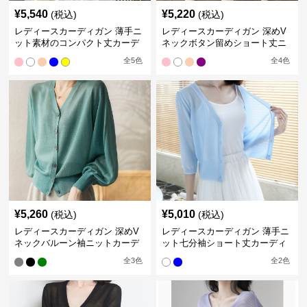
¥
5,540
¥
5,220
(税込)
(税込)
レディースカーディガン 薄手ニ
レディースカーディガン 深めV
ット素材のコンパクト丈カーデ
ネックボタン留めショート丈ニ
ィガン
ットカーディガン
全
5
色
全
4
色
¥
5,260
¥
5,010
(税込)
(税込)
レディースカーディガン 深めV
レディースカーディガン 薄手ニ
ネックバルーン袖ニットカーデ
ット七分袖ショート丈カーディ
ィガン
ガン
全
3
色
全
2
色