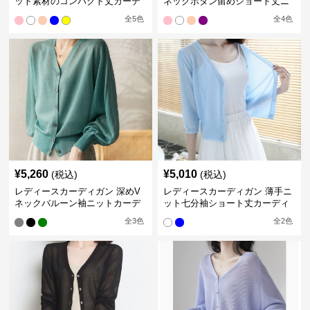
ット素材のコンパクト丈カーデ
ネックボタン留めショート丈ニ
ィガン
ットカーディガン
全
5
色
全
4
色
¥
5,260
¥
5,010
(税込)
(税込)
レディースカーディガン 深めV
レディースカーディガン 薄手ニ
ネックバルーン袖ニットカーデ
ット七分袖ショート丈カーディ
ィガン
ガン
全
3
色
全
2
色