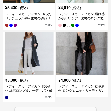
¥
5,430
¥
4,010
(税込)
(税込)
レディースカーディガン ゆった
レディースカーディガン 透け感
りナチュラル綿麻素材の羽織り
が美しいシアー素材のロング丈
ロング丈カーディガン
カーディガン
全
3
色
全
5
色
¥
3,800
¥
4,000
(税込)
(税込)
レディースカーディガン 秋冬新
レディースカーディガン 秋冬新
作 綿麻ロング丈カーディガン 薄
作 ロング丈ニットカーディガン
手羽織り
無地ゆったり羽織り
全
2
色