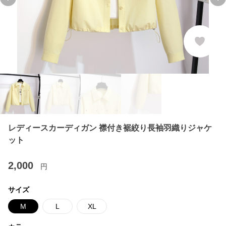
Previous slide
Ne
レディースカーディガン 襟付き裾絞り長袖羽織りジャケ
ット
2,000
円
サイズ
M
L
XL