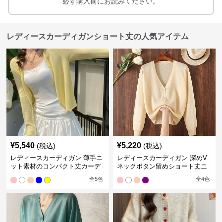
必ず購入前にお読みください。
レディースカーディガンショート丈の人気アイテム
¥
5,540
¥
5,220
(税込)
(税込)
レディースカーディガン 薄手ニ
レディースカーディガン 深めV
ット素材のコンパクト丈カーデ
ネックボタン留めショート丈ニ
ィガン
ットカーディガン
全
5
色
全
4
色