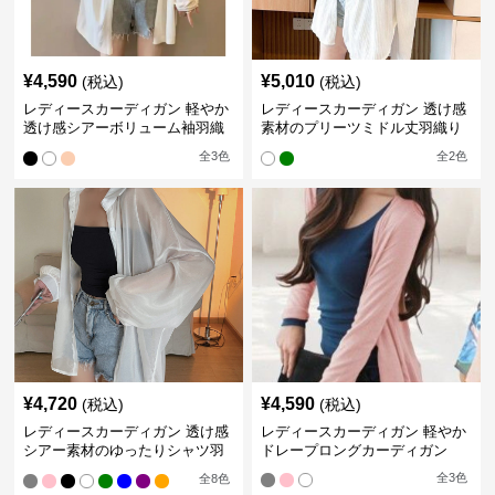
¥
4,590
¥
5,010
(税込)
(税込)
レディースカーディガン 軽やか
レディースカーディガン 透け感
透け感シアーボリューム袖羽織
素材のプリーツミドル丈羽織り
りカーディガン
カーディガン
全
3
色
全
2
色
¥
4,720
¥
4,590
(税込)
(税込)
レディースカーディガン 透け感
レディースカーディガン 軽やか
シアー素材のゆったりシャツ羽
ドレープロングカーディガン
織り
全
3
色
全
8
色