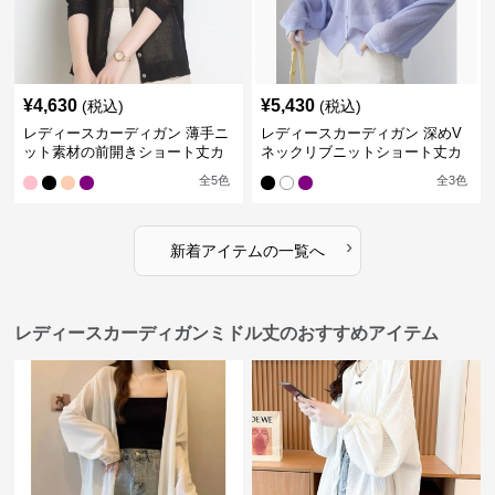
¥
4,630
¥
5,430
(税込)
(税込)
レディースカーディガン 薄手ニ
レディースカーディガン 深めV
ット素材の前開きショート丈カ
ネックリブニットショート丈カ
ーディガン
ーディガン
全
5
色
全
3
色
›
新着アイテムの一覧へ
レディースカーディガンミドル丈のおすすめアイテム