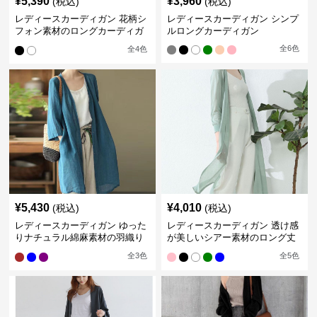
¥
5,390
¥
3,960
(税込)
(税込)
レディースカーディガン 花柄シ
レディースカーディガン シンプ
フォン素材のロングカーディガ
ルロングカーディガン
ン
全
6
色
全
4
色
¥
5,430
¥
4,010
(税込)
(税込)
レディースカーディガン ゆった
レディースカーディガン 透け感
りナチュラル綿麻素材の羽織り
が美しいシアー素材のロング丈
ロング丈カーディガン
カーディガン
全
3
色
全
5
色