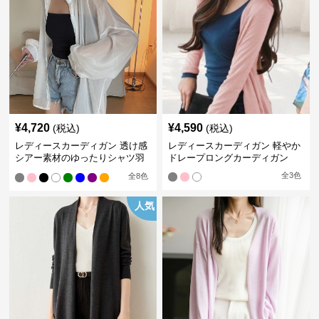
¥
4,720
¥
4,590
(税込)
(税込)
レディースカーディガン 透け感
レディースカーディガン 軽やか
シアー素材のゆったりシャツ羽
ドレープロングカーディガン
織り
全
3
色
全
8
色
人気