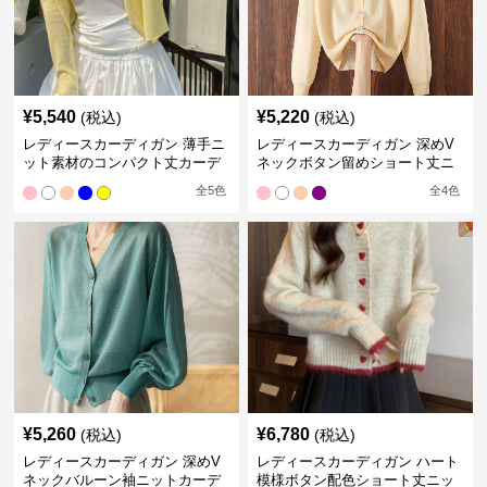
¥
5,540
¥
5,220
(税込)
(税込)
レディースカーディガン 薄手ニ
レディースカーディガン 深めV
ット素材のコンパクト丈カーデ
ネックボタン留めショート丈ニ
ィガン
ットカーディガン
全
5
色
全
4
色
¥
5,260
¥
6,780
(税込)
(税込)
レディースカーディガン 深めV
レディースカーディガン ハート
ネックバルーン袖ニットカーデ
模様ボタン配色ショート丈ニッ