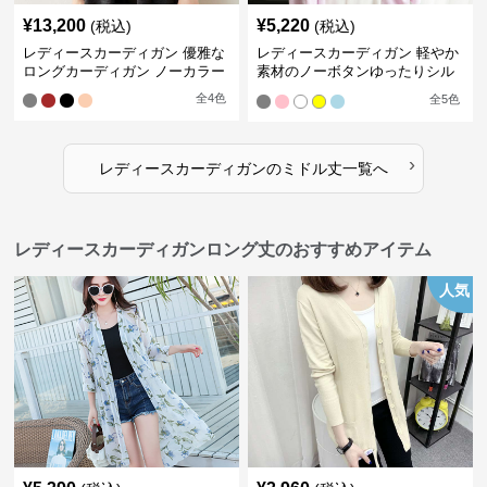
¥
13,200
¥
5,220
(税込)
(税込)
レディースカーディガン 優雅な
レディースカーディガン 軽やか
ロングカーディガン ノーカラー
素材のノーボタンゆったりシル
エットカーディガン
全
4
色
全
5
色
›
レディースカーディガン
の
ミドル丈
一覧へ
レディースカーディガンロング丈のおすすめアイテム
人気