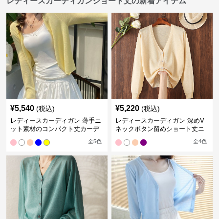
レディースカーディガンショート丈の新着アイテム
¥
5,540
¥
5,220
(税込)
(税込)
レディースカーディガン 薄手ニ
レディースカーディガン 深めV
ット素材のコンパクト丈カーデ
ネックボタン留めショート丈ニ
ィガン
ットカーディガン
全
5
色
全
4
色