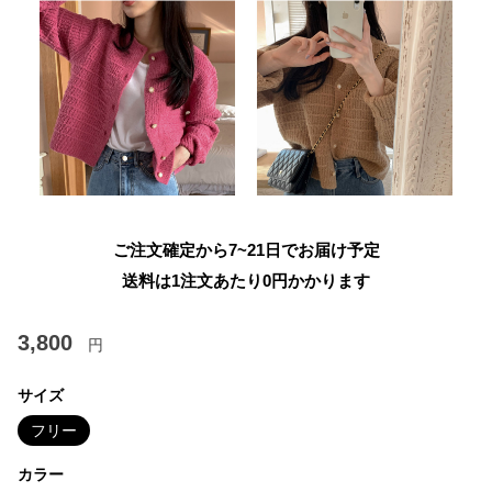
ご注文確定から7~21日でお届け予定
送料は1注文あたり
0
円かかります
3,800
円
サイズ
フリー
カラー