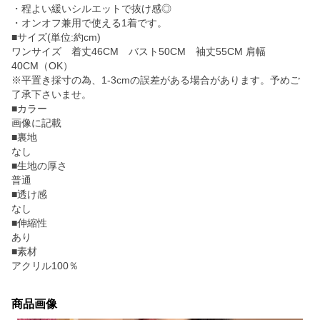
・程よい緩いシルエットで抜け感◎
・オンオフ兼用で使える1着です。
■サイズ(単位:約cm)
ワンサイズ 着丈46CM バスト50CM 袖丈55CM 肩幅
40CM（OK）
※平置き採寸の為、1-3cmの誤差がある場合があります。予めご
了承下さいませ。
■カラー
画像に記載
■裏地
なし
■生地の厚さ
普通
■透け感
なし
■伸縮性
あり
■素材
アクリル100％
商品画像