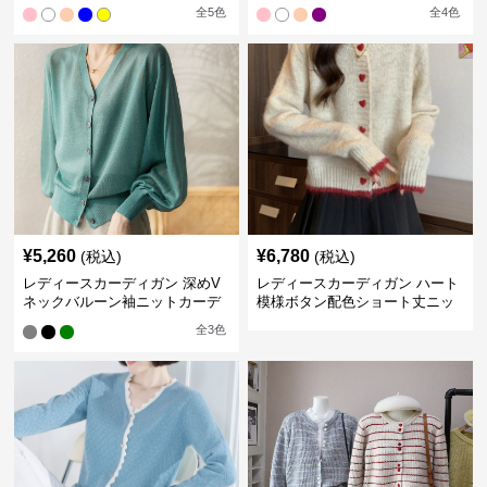
ィガン
ットカーディガン
全
5
色
全
4
色
¥
5,260
¥
6,780
(税込)
(税込)
レディースカーディガン 深めV
レディースカーディガン ハート
ネックバルーン袖ニットカーデ
模様ボタン配色ショート丈ニッ
ィガン
トカーディガン
全
3
色