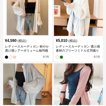
¥
4,590
¥
5,010
(税込)
(税込)
レディースカーディガン 軽やか
レディースカーディガン 透け感
透け感シアーボリューム袖羽織
素材のプリーツミドル丈羽織り
りカーディガン
カーディガン
全
3
色
全
2
色