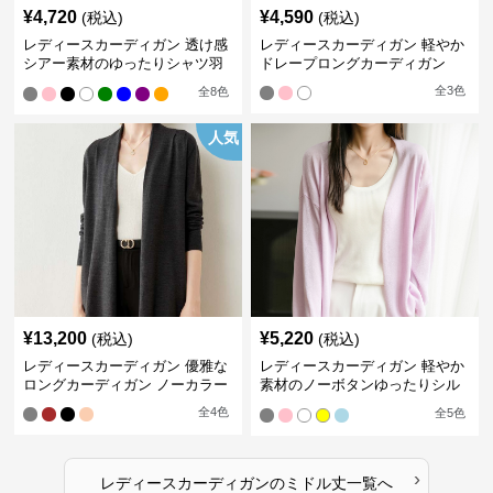
¥
4,720
¥
4,590
(税込)
(税込)
レディースカーディガン 透け感
レディースカーディガン 軽やか
シアー素材のゆったりシャツ羽
ドレープロングカーディガン
織り
全
3
色
全
8
色
人気
¥
13,200
¥
5,220
(税込)
(税込)
レディースカーディガン 優雅な
レディースカーディガン 軽やか
ロングカーディガン ノーカラー
素材のノーボタンゆったりシル
エットカーディガン
全
4
色
全
5
色
›
レディースカーディガン
の
ミドル丈
一覧へ