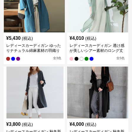
¥
5,430
¥
4,010
(税込)
(税込)
レディースカーディガン ゆった
レディースカーディガン 透け感
りナチュラル綿麻素材の羽織り
が美しいシアー素材のロング丈
ロング丈カーディガン
カーディガン
全
3
色
全
5
色
¥
3,800
¥
4,000
(税込)
(税込)
レディースカーディガン 秋冬新
レディースカーディガン 秋冬新