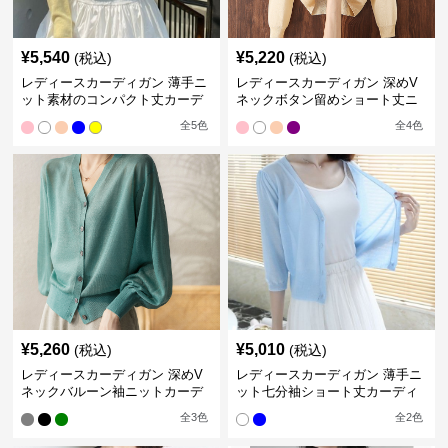
¥
5,540
¥
5,220
(税込)
(税込)
レディースカーディガン 薄手ニ
レディースカーディガン 深めV
ット素材のコンパクト丈カーデ
ネックボタン留めショート丈ニ
ィガン
ットカーディガン
全
5
色
全
4
色
¥
5,260
¥
5,010
(税込)
(税込)
レディースカーディガン 深めV
レディースカーディガン 薄手ニ
ネックバルーン袖ニットカーデ
ット七分袖ショート丈カーディ
ィガン
ガン
全
3
色
全
2
色