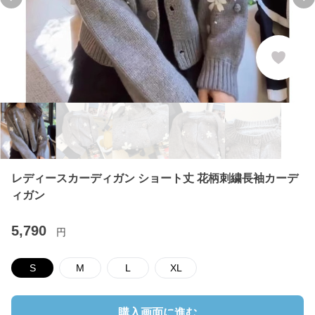
Previous slide
Ne
レディースカーディガン ショート丈 花柄刺繍長袖カーデ
ィガン
5,790
円
S
M
L
XL
購入画面に進む