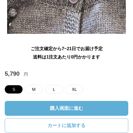
ご注文確定から7~21日でお届け予定
送料は1注文あたり
0
円かかります
5,790
円
S
M
L
XL
購入画面に進む
カートに追加する