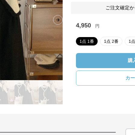
ご注文確定か
Next slide
4,950
円
1点 1番
1点 2番
1点
購
カー