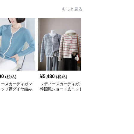
もっと見る
00
¥
5,480
¥
4,840
(税込)
(税込)
(税込)
ィースカーディガン
レディースカーディガン
レディースカーディガン
ラップ襟ダイヤ編み
韓国風ショート丈ニット
ふんわり襟リブ編みニッ
カーディガン
カーディガン レディー
トカーディガン ショー
全
3
色
ス 5色展開
ト丈