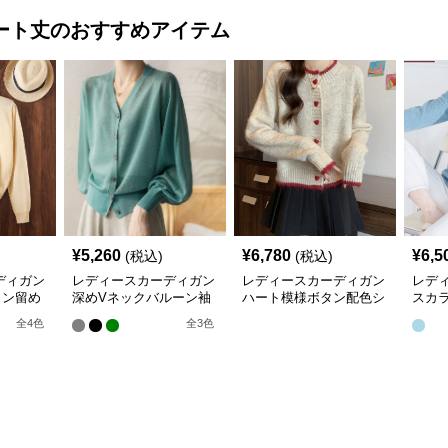
ート丈
のおすすめアイテム
¥
5,260
¥
6,780
¥
6,5
(税込)
(税込)
ディガン
レディースカーディガン
レディースカーディガン
レデ
タン留め
深めVネックバルーン袖
ハート模様ボタン配色シ
スカ
トカーデ
ニットカーディガン
ョート丈ニットカーディ
長袖
全
4
色
全
3
色
ガン