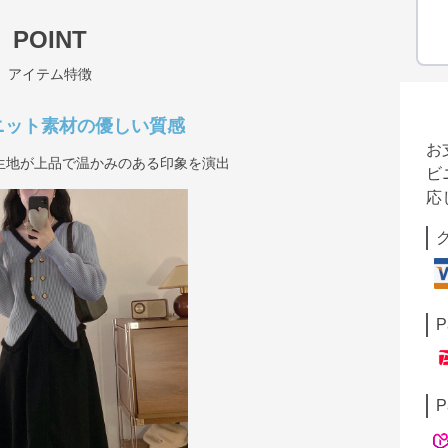
POINT
アイテム特徴
ニット素材の優しい質感
お
生地が上品で温かみのある印象を演出
ビ
応
P
P