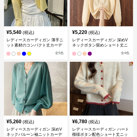
¥
5,540
¥
5,220
(税込)
(税込)
レディースカーディガン 薄手ニ
レディースカーディガン 深めV
ット素材のコンパクト丈カーデ
ネックボタン留めショート丈ニ
ィガン
ットカーディガン
全
5
色
全
4
色
¥
5,260
¥
6,780
(税込)
(税込)
レディースカーディガン 深めV
レディースカーディガン ハート
ネックバルーン袖ニットカーデ
模様ボタン配色ショート丈ニッ