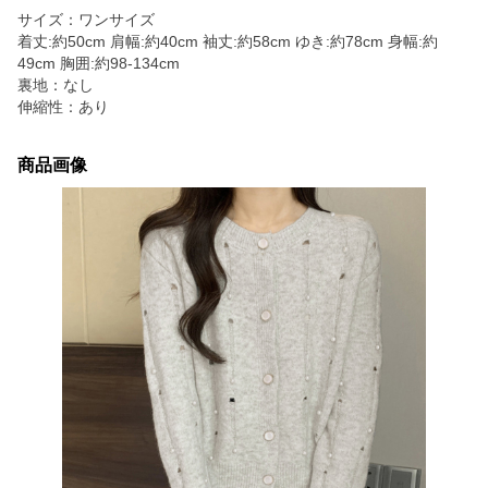
サイズ：ワンサイズ
着丈:約50cm 肩幅:約40cm 袖丈:約58cm ゆき:約78cm 身幅:約
49cm 胸囲:約98-134cm
裏地：なし
伸縮性：あり
商品画像