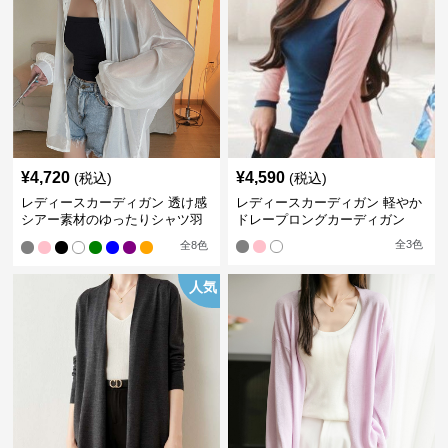
¥
4,720
¥
4,590
(税込)
(税込)
レディースカーディガン 透け感
レディースカーディガン 軽やか
シアー素材のゆったりシャツ羽
ドレープロングカーディガン
織り
全
3
色
全
8
色
人気