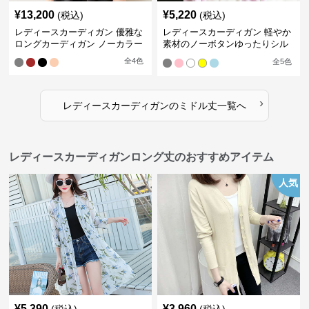
¥
13,200
¥
5,220
(税込)
(税込)
レディースカーディガン 優雅な
レディースカーディガン 軽やか
ロングカーディガン ノーカラー
素材のノーボタンゆったりシル
エットカーディガン
全
4
色
全
5
色
›
レディースカーディガン
の
ミドル丈
一覧へ
レディースカーディガンロング丈のおすすめアイテム
人気
¥
5,390
¥
3,960