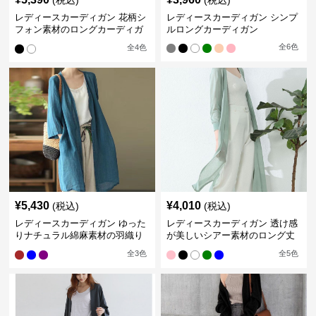
(税込)
(税込)
レディースカーディガン 花柄シ
レディースカーディガン シンプ
フォン素材のロングカーディガ
ルロングカーディガン
ン
全
6
色
全
4
色
¥
5,430
¥
4,010
(税込)
(税込)
レディースカーディガン ゆった
レディースカーディガン 透け感
りナチュラル綿麻素材の羽織り
が美しいシアー素材のロング丈
ロング丈カーディガン
カーディガン
全
3
色
全
5
色