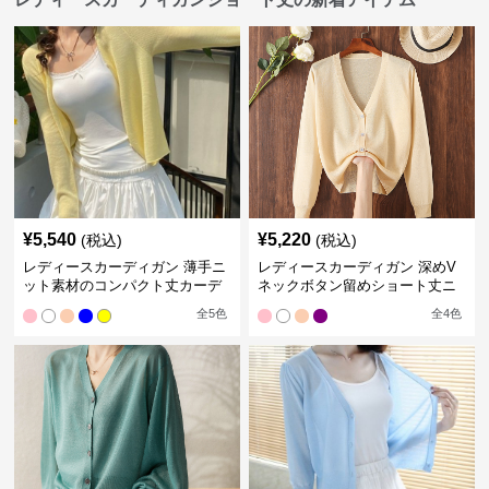
¥
5,540
¥
5,220
(税込)
(税込)
レディースカーディガン 薄手ニ
レディースカーディガン 深めV
ット素材のコンパクト丈カーデ
ネックボタン留めショート丈ニ
ィガン
ットカーディガン
全
5
色
全
4
色