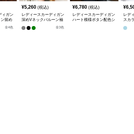
¥
5,260
¥
6,780
¥
6,5
(税込)
(税込)
ディガン
レディースカーディガン
レディースカーディガン
レデ
タン留め
深めVネックバルーン袖
ハート模様ボタン配色シ
スカ
トカーデ
ニットカーディガン
ョート丈ニットカーディ
長袖
全
4
色
全
3
色
ガン