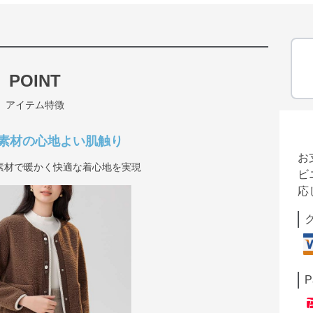
POINT
アイテム特徴
素材の心地よい肌触り
お
素材で暖かく快適な着心地を実現
ビ
応
P