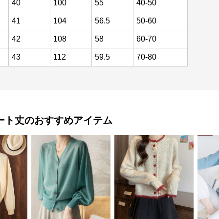
40
100
55
40-50
41
104
56.5
50-60
42
108
58
60-70
43
112
59.5
70-80
ート丈
のおすすめアイテム