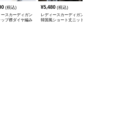
00
¥
5,480
¥
4,840
(税込)
(税込)
(税込)
ィースカーディガン
レディースカーディガン
レディースカーディガン
ラップ襟ダイヤ編み
韓国風ショート丈ニット
ふんわり襟リブ編みニッ
カーディガン
カーディガン レディー
トカーディガン ショー
全
3
色
ス 5色展開
ト丈