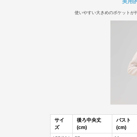
実用
使いやすい大きめのポケットが
サイ
後ろ中央丈
バスト
ズ
(cm)
(cm)