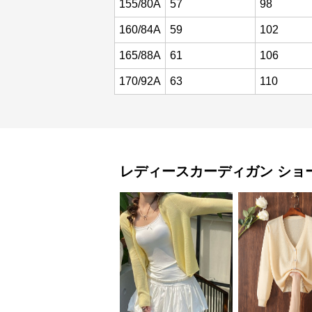
155/80A
57
98
160/84A
59
102
165/88A
61
106
170/92A
63
110
レディースカーディガン
ショ