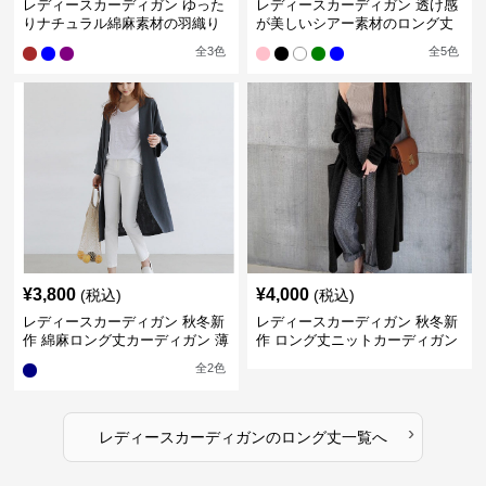
レディースカーディガン ゆった
レディースカーディガン 透け感
りナチュラル綿麻素材の羽織り
が美しいシアー素材のロング丈
ロング丈カーディガン
カーディガン
全
3
色
全
5
色
¥
3,800
¥
4,000
(税込)
(税込)
レディースカーディガン 秋冬新
レディースカーディガン 秋冬新
作 綿麻ロング丈カーディガン 薄
作 ロング丈ニットカーディガン
手羽織り
無地ゆったり羽織り
全
2
色
›
レディースカーディガン
の
ロング丈
一覧へ