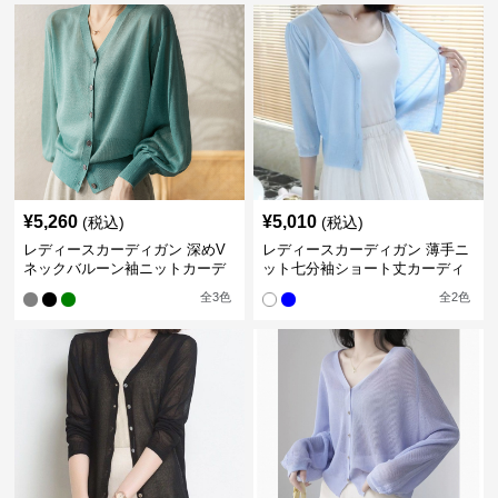
¥
5,260
¥
5,010
(税込)
(税込)
レディースカーディガン 深めV
レディースカーディガン 薄手ニ
ネックバルーン袖ニットカーデ
ット七分袖ショート丈カーディ
ィガン
ガン
全
3
色
全
2
色