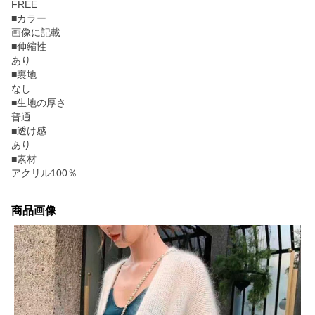
FREE
■カラー
画像に記載
■伸縮性
あり
■裏地
なし
■生地の厚さ
普通
■透け感
あり
■素材
アクリル100％
商品画像