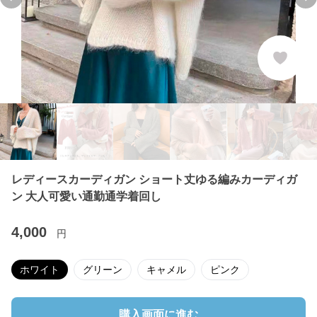
Previous slide
Ne
レディースカーディガン ショート丈ゆる編みカーディガ
ン 大人可愛い通勤通学着回し
4,000
円
ホワイト
グリーン
キャメル
ピンク
購入画面に進む