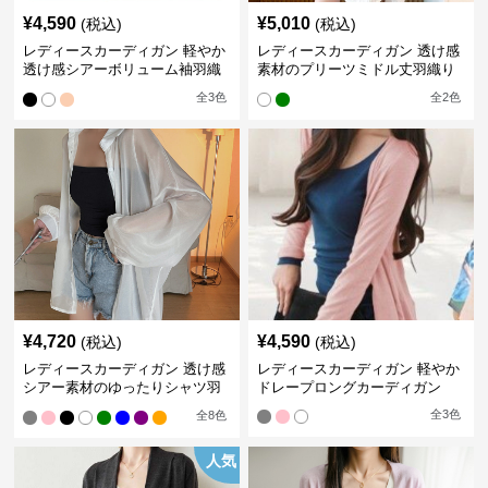
¥
4,590
¥
5,010
(税込)
(税込)
レディースカーディガン 軽やか
レディースカーディガン 透け感
透け感シアーボリューム袖羽織
素材のプリーツミドル丈羽織り
りカーディガン
カーディガン
全
3
色
全
2
色
¥
4,720
¥
4,590
(税込)
(税込)
レディースカーディガン 透け感
レディースカーディガン 軽やか
シアー素材のゆったりシャツ羽
ドレープロングカーディガン
織り
全
3
色
全
8
色
人気