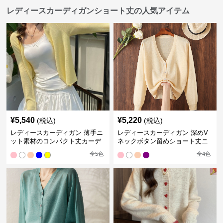
レディースカーディガンショート丈の人気アイテム
¥
5,540
¥
5,220
(税込)
(税込)
レディースカーディガン 薄手ニ
レディースカーディガン 深めV
ット素材のコンパクト丈カーデ
ネックボタン留めショート丈ニ
ィガン
ットカーディガン
全
5
色
全
4
色