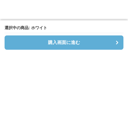
選択中の商品: ホワイト
選択中の商品: ホワイト
購入画面に進む
購入画面に進む
Cardibloom
について