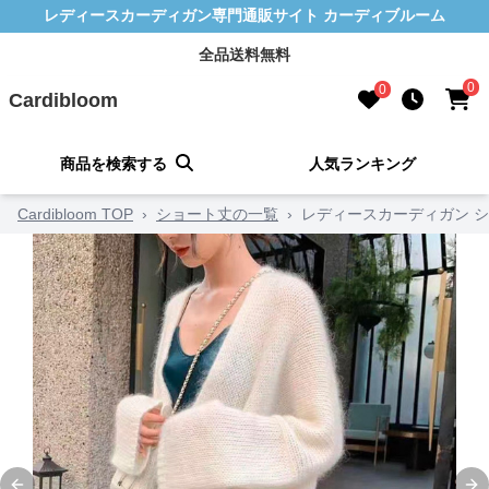
レディースカーディガン専門通販サイト カーディブルーム
全品送料無料
0
0
Cardibloom
商品を検索する
人気ランキング
Cardibloom TOP
›
ショート丈の一覧
›
レディースカーディガン 