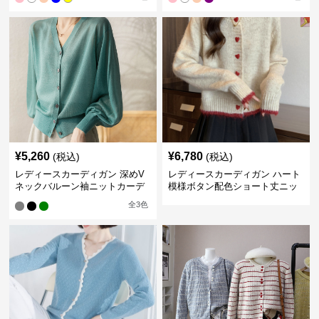
¥
5,260
¥
6,780
(税込)
(税込)
レディースカーディガン 深めV
レディースカーディガン ハート
ネックバルーン袖ニットカーデ
模様ボタン配色ショート丈ニッ
ィガン
トカーディガン
全
3
色