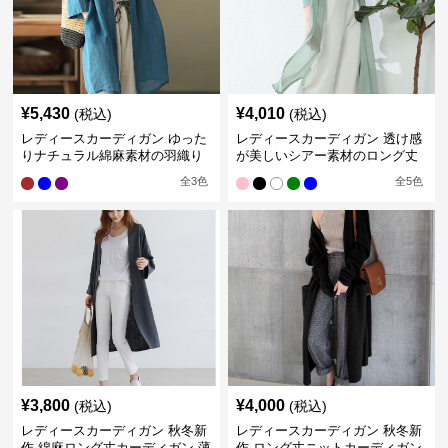
¥
5,430
¥
4,010
(税込)
(税込)
レディースカーディガン ゆった
レディースカーディガン 透け感
りナチュラル綿麻素材の羽織り
が美しいシアー素材のロング丈
ロング丈カーディガン
カーディガン
全
3
色
全
5
色
¥
3,800
¥
4,000
(税込)
(税込)
レディースカーディガン 秋冬新
レディースカーディガン 秋冬新
作 綿麻ロング丈カーディガン 薄
作 ロング丈ニットカーディガン