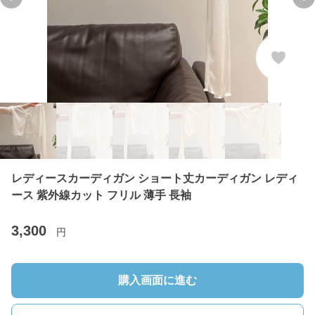
Previous slide
Ne
レディースカーディガン ショート丈カーディガン レディ
ース 紫外線カット フリル 薄手 長袖
3,300
円
購入画面に進む