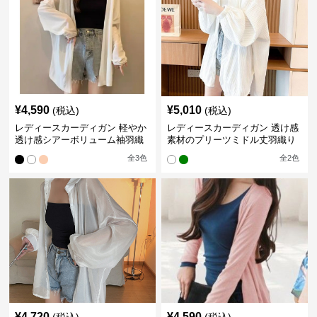
¥
4,590
¥
5,010
(税込)
(税込)
レディースカーディガン 軽やか
レディースカーディガン 透け感
透け感シアーボリューム袖羽織
素材のプリーツミドル丈羽織り
りカーディガン
カーディガン
全
3
色
全
2
色
¥
4,720
¥
4,590