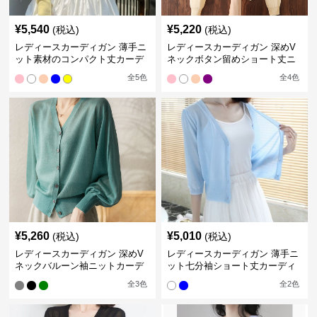
¥
5,540
¥
5,220
(税込)
(税込)
レディースカーディガン 薄手ニ
レディースカーディガン 深めV
ット素材のコンパクト丈カーデ
ネックボタン留めショート丈ニ
ィガン
ットカーディガン
全
5
色
全
4
色
¥
5,260
¥
5,010
(税込)
(税込)
レディースカーディガン 深めV
レディースカーディガン 薄手ニ
ネックバルーン袖ニットカーデ
ット七分袖ショート丈カーディ
ィガン
ガン
全
3
色
全
2
色