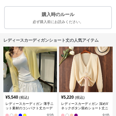
購入時のルール
必ず購入前にお読みください。
レディースカーディガンショート丈の人気アイテム
¥
5,540
¥
5,220
(税込)
(税込)
レディースカーディガン 薄手ニ
レディースカーディガン 深めV
ット素材のコンパクト丈カーデ
ネックボタン留めショート丈ニ
ィガン
ットカーディガン
全
5
色
全
4
色