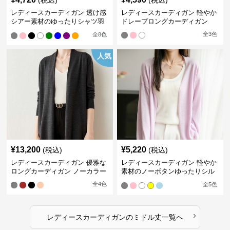
(税込)
(税込)
レディースカーディガン 透け感
レディースカーディガン 軽やか
シアー素材のゆったりシャツ羽
ドレープロングカーディガン
織り
全
3
色
全
8
色
人気
¥
13,200
¥
5,220
(税込)
(税込)
レディースカーディガン 優雅な
レディースカーディガン 軽やか
ロングカーディガン ノーカラー
素材のノーボタンゆったりシル
エットカーディガン
全
4
色
全
5
色
›
レディースカーディガン
の
ミドル丈
一覧へ