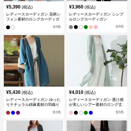
¥
5,390
¥
3,960
(税込)
(税込)
レディースカーディガン 花柄シ
レディースカーディガン シンプ
フォン素材のロングカーディガ
ルロングカーディガン
ン
全
6
色
全
4
色
¥
5,430
¥
4,010
(税込)
(税込)
レディースカーディガン ゆった
レディースカーディガン 透け感
りナチュラル綿麻素材の羽織り
が美しいシアー素材のロング丈
ロング丈カーディガン
カーディガン
全
3
色
全
5
色