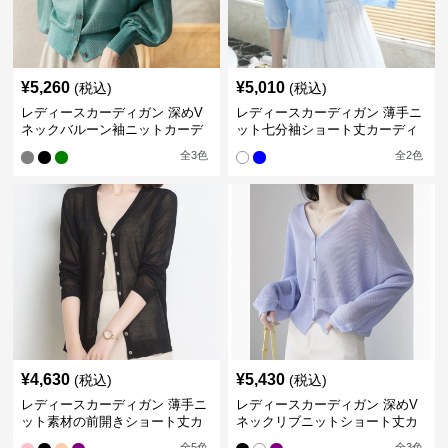
¥
5,260
¥
5,010
(税込)
(税込)
レディースカーディガン 深めV
レディースカーディガン 薄手ニ
ネックバルーン袖ニットカーデ
ット七分袖ショート丈カーディ
ィガン
ガン
全
3
色
全
2
色
¥
4,630
¥
5,430
(税込)
(税込)
レディースカーディガン 薄手ニ
レディースカーディガン 深めV
ット素材の前開きショート丈カ
ネックリブニットショート丈カ
ーディガン
ーディガン
全
5
色
全
3
色