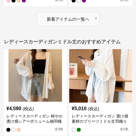
›
新着アイテムの一覧へ
レディースカーディガンミドル丈のおすすめアイテム
¥
4,590
¥
5,010
(税込)
(税込)
レディースカーディガン 軽やか
レディースカーディガン 透け感
透け感シアーボリューム袖羽織
素材のプリーツミドル丈羽織り
りカーディガン
カーディガン
全
3
色
全
2
色