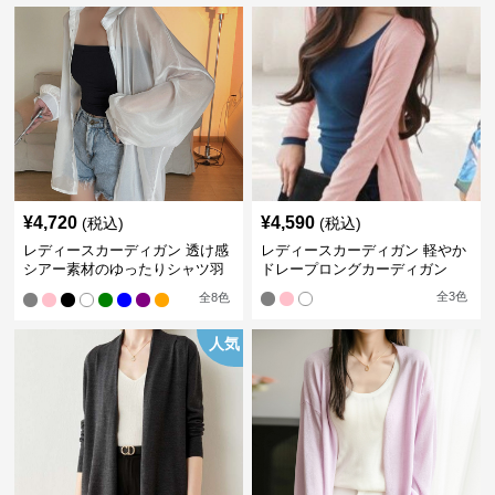
¥
4,720
¥
4,590
(税込)
(税込)
レディースカーディガン 透け感
レディースカーディガン 軽やか
シアー素材のゆったりシャツ羽
ドレープロングカーディガン
織り
全
3
色
全
8
色
人気