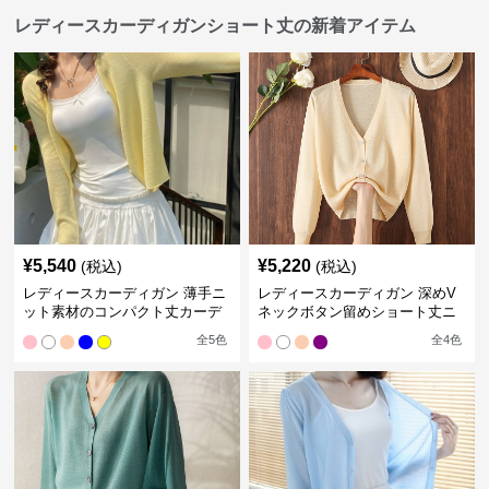
レディースカーディガンショート丈の新着アイテム
¥
5,540
¥
5,220
(税込)
(税込)
レディースカーディガン 薄手ニ
レディースカーディガン 深めV
ット素材のコンパクト丈カーデ
ネックボタン留めショート丈ニ
ィガン
ットカーディガン
全
5
色
全
4
色