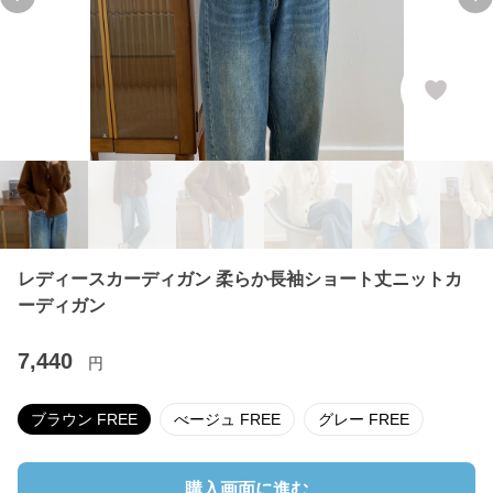
Previous slide
Ne
レディースカーディガン 柔らか長袖ショート丈ニットカ
ーディガン
7,440
円
ブラウン FREE
べージュ FREE
グレー FREE
購入画面に進む