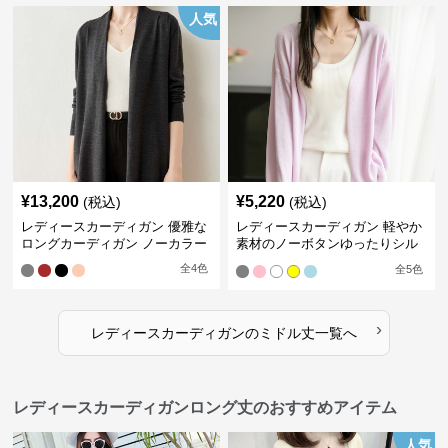
人気
¥
13,200
¥
5,220
(税込)
(税込)
レディースカーディガン 優雅な
レディースカーディガン 軽やか
ロングカーディガン ノーカラー
素材のノーボタンゆったりシル
エットカーディガン
全
4
色
全
5
色
›
レディースカーディガン
の
ミドル丈
一覧へ
レディースカーディガンロング丈のおすすめアイテム
人気