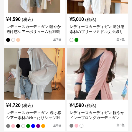
¥
4,590
¥
5,010
(税込)
(税込)
レディースカーディガン 軽やか
レディースカーディガン 透け感
透け感シアーボリューム袖羽織
素材のプリーツミドル丈羽織り
りカーディガン
カーディガン
全
3
色
全
2
色
¥
4,720
¥
4,590
(税込)
(税込)
レディースカーディガン 透け感
レディースカーディガン 軽やか
シアー素材のゆったりシャツ羽
ドレープロングカーディガン
織り
全
3
色
全
8
色