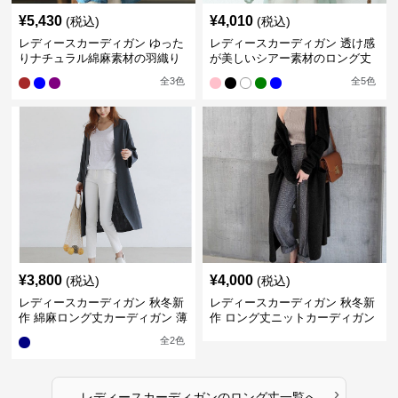
¥
5,430
¥
4,010
(税込)
(税込)
レディースカーディガン ゆった
レディースカーディガン 透け感
りナチュラル綿麻素材の羽織り
が美しいシアー素材のロング丈
ロング丈カーディガン
カーディガン
全
3
色
全
5
色
¥
3,800
¥
4,000
(税込)
(税込)
レディースカーディガン 秋冬新
レディースカーディガン 秋冬新
作 綿麻ロング丈カーディガン 薄
作 ロング丈ニットカーディガン
手羽織り
無地ゆったり羽織り
全
2
色
›
レディースカーディガン
の
ロング丈
一覧へ