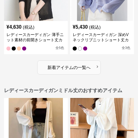
¥
4,630
¥
5,430
(税込)
(税込)
レディースカーディガン 薄手ニ
レディースカーディガン 深めV
ット素材の前開きショート丈カ
ネックリブニットショート丈カ
ーディガン
ーディガン
全
5
色
全
3
色
›
新着アイテムの一覧へ
レディースカーディガンミドル丈のおすすめアイテム