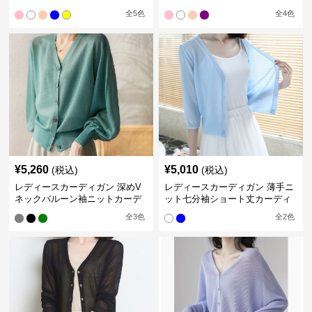
ィガン
ットカーディガン
全
5
色
全
4
色
¥
5,260
¥
5,010
(税込)
(税込)
レディースカーディガン 深めV
レディースカーディガン 薄手ニ
ネックバルーン袖ニットカーデ
ット七分袖ショート丈カーディ
ィガン
ガン
全
3
色
全
2
色