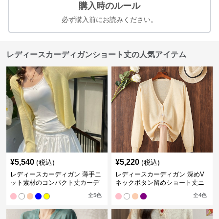
購入時のルール
必ず購入前にお読みください。
レディースカーディガンショート丈の人気アイテム
¥
5,540
¥
5,220
(税込)
(税込)
レディースカーディガン 薄手ニ
レディースカーディガン 深めV
ット素材のコンパクト丈カーデ
ネックボタン留めショート丈ニ
ィガン
ットカーディガン
全
5
色
全
4
色