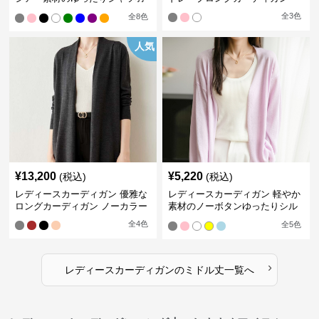
織り
全
3
色
全
8
色
人気
¥
13,200
¥
5,220
(税込)
(税込)
レディースカーディガン 優雅な
レディースカーディガン 軽やか
ロングカーディガン ノーカラー
素材のノーボタンゆったりシル
エットカーディガン
全
4
色
全
5
色
›
レディースカーディガン
の
ミドル丈
一覧へ