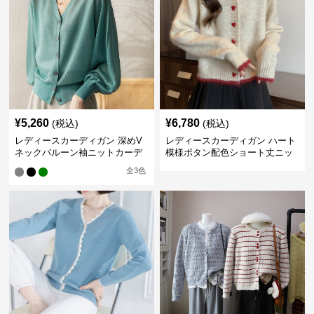
¥
5,260
¥
6,780
(税込)
(税込)
レディースカーディガン 深めV
レディースカーディガン ハート
ネックバルーン袖ニットカーデ
模様ボタン配色ショート丈ニッ
ィガン
トカーディガン
全
3
色