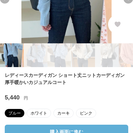
Previous slide
Ne
レディースカーディガン ショート丈ニットカーディガン
厚手暖かいカジュアルコート
5,440
円
ブルー
ホワイト
カーキ
ピンク
購入画面に進む