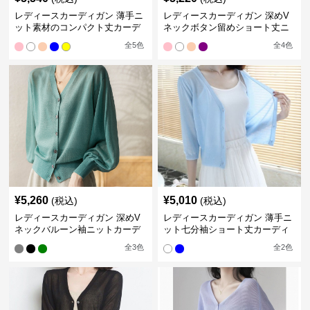
レディースカーディガン 薄手ニ
レディースカーディガン 深めV
ット素材のコンパクト丈カーデ
ネックボタン留めショート丈ニ
ィガン
ットカーディガン
全
5
色
全
4
色
¥
5,260
¥
5,010
(税込)
(税込)
レディースカーディガン 深めV
レディースカーディガン 薄手ニ
ネックバルーン袖ニットカーデ
ット七分袖ショート丈カーディ
ィガン
ガン
全
3
色
全
2
色