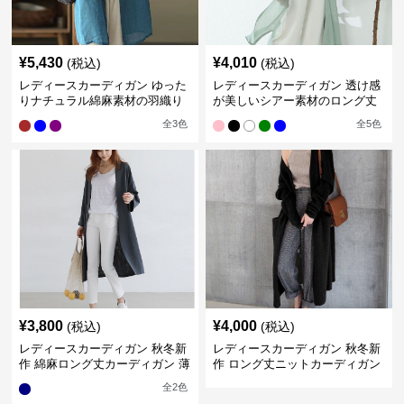
¥
5,430
¥
4,010
(税込)
(税込)
レディースカーディガン ゆった
レディースカーディガン 透け感
りナチュラル綿麻素材の羽織り
が美しいシアー素材のロング丈
ロング丈カーディガン
カーディガン
全
3
色
全
5
色
¥
3,800
¥
4,000
(税込)
(税込)
レディースカーディガン 秋冬新
レディースカーディガン 秋冬新
作 綿麻ロング丈カーディガン 薄
作 ロング丈ニットカーディガン
手羽織り
無地ゆったり羽織り
全
2
色