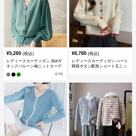
¥
5,260
¥
6,780
(税込)
(税込)
レディースカーディガン 深めV
レディースカーディガン ハート
ネックバルーン袖ニットカーデ
模様ボタン配色ショート丈ニッ
ィガン
トカーディガン
全
3
色