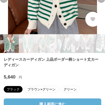
Previous slide
Ne
レディースカーディガン 上品ボーダー柄ショート丈カー
ディガン
5,640
円
ブラック
ブラウン×グリーン
グリーン
購入画面に進む