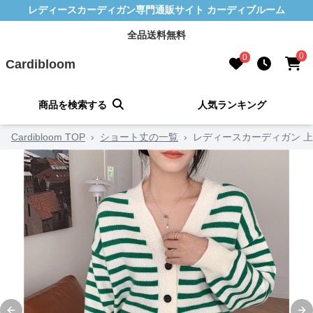
レディースカーディガン専門通販サイト カーディブルーム
全品送料無料
0
0
Cardibloom
商品を検索する
人気ランキング
Cardibloom TOP
›
ショート丈の一覧
›
レディースカーディガン 