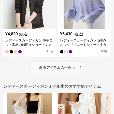
¥
4,630
¥
5,430
(税込)
(税込)
レディースカーディガン 薄手ニ
レディースカーディガン 深めV
ット素材の前開きショート丈カ
ネックリブニットショート丈カ
ーディガン
ーディガン
全
5
色
全
3
色
›
新着アイテムの一覧へ
レディースカーディガンミドル丈のおすすめアイテム