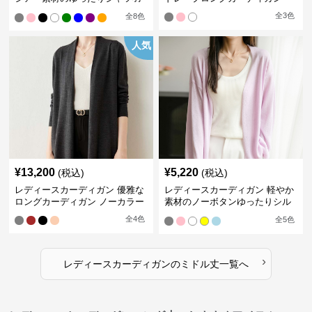
織り
全
3
色
全
8
色
人気
¥
13,200
¥
5,220
(税込)
(税込)
レディースカーディガン 優雅な
レディースカーディガン 軽やか
ロングカーディガン ノーカラー
素材のノーボタンゆったりシル
エットカーディガン
全
4
色
全
5
色
›
レディースカーディガン
の
ミドル丈
一覧へ