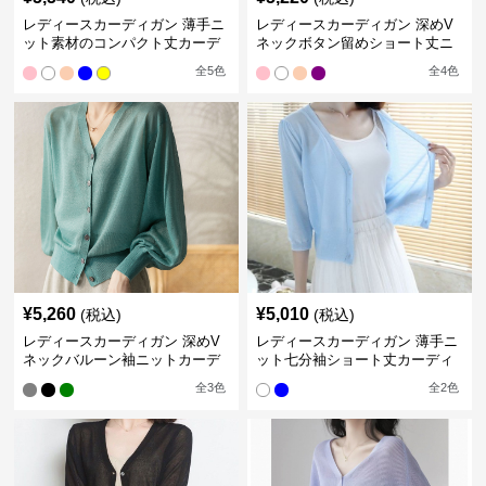
レディースカーディガン 薄手ニ
レディースカーディガン 深めV
ット素材のコンパクト丈カーデ
ネックボタン留めショート丈ニ
ィガン
ットカーディガン
全
5
色
全
4
色
¥
5,260
¥
5,010
(税込)
(税込)
レディースカーディガン 深めV
レディースカーディガン 薄手ニ
ネックバルーン袖ニットカーデ
ット七分袖ショート丈カーディ
ィガン
ガン
全
3
色
全
2
色