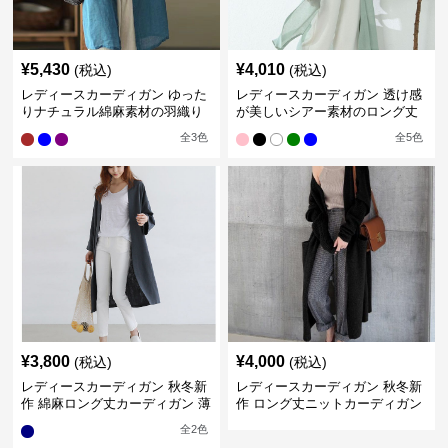
¥
5,430
¥
4,010
(税込)
(税込)
レディースカーディガン ゆった
レディースカーディガン 透け感
りナチュラル綿麻素材の羽織り
が美しいシアー素材のロング丈
ロング丈カーディガン
カーディガン
全
3
色
全
5
色
¥
3,800
¥
4,000
(税込)
(税込)
レディースカーディガン 秋冬新
レディースカーディガン 秋冬新
作 綿麻ロング丈カーディガン 薄
作 ロング丈ニットカーディガン
手羽織り
無地ゆったり羽織り
全
2
色