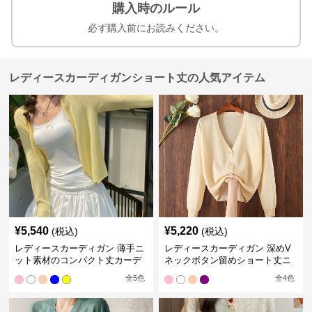
購入時のルール
必ず購入前にお読みください。
レディースカーディガンショート丈の人気アイテム
¥
5,540
¥
5,220
(税込)
(税込)
レディースカーディガン 薄手ニ
レディースカーディガン 深めV
ット素材のコンパクト丈カーデ
ネックボタン留めショート丈ニ
ィガン
ットカーディガン
全
5
色
全
4
色