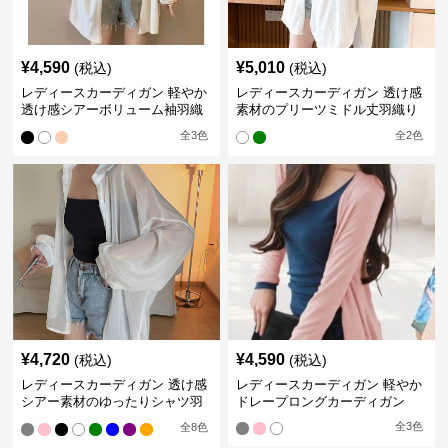
¥
4,590
¥
5,010
(税込)
(税込)
レディースカーディガン 軽やか
レディースカーディガン 透け感
透け感シアーボリューム袖羽織
素材のプリーツミドル丈羽織り
りカーディガン
カーディガン
全
3
色
全
2
色
¥
4,720
¥
4,590
(税込)
(税込)
レディースカーディガン 透け感
レディースカーディガン 軽やか
シアー素材のゆったりシャツ羽
ドレープロングカーディガン
織り
全
3
色
全
8
色