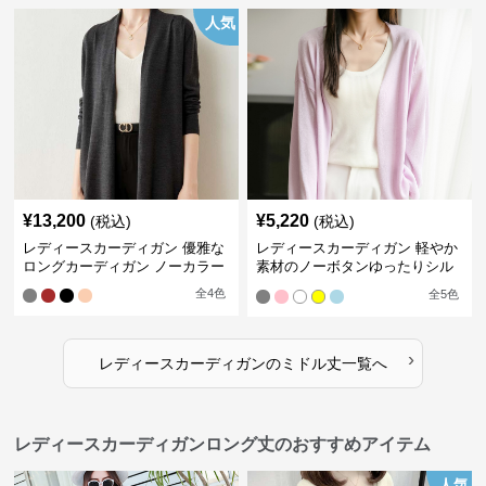
人気
¥
13,200
¥
5,220
(税込)
(税込)
レディースカーディガン 優雅な
レディースカーディガン 軽やか
ロングカーディガン ノーカラー
素材のノーボタンゆったりシル
エットカーディガン
全
4
色
全
5
色
›
レディースカーディガン
の
ミドル丈
一覧へ
レディースカーディガンロング丈のおすすめアイテム
人気