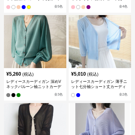
ィガン
ットカーディガン
全
5
色
全
4
色
¥
5,260
¥
5,010
(税込)
(税込)
レディースカーディガン 深めV
レディースカーディガン 薄手ニ
ネックバルーン袖ニットカーデ
ット七分袖ショート丈カーディ
ィガン
ガン
全
3
色
全
2
色