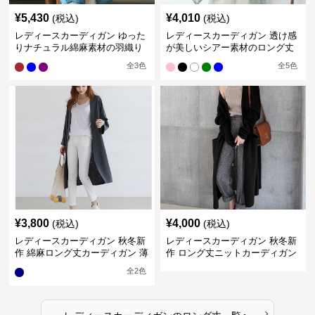
¥
5,430
¥
4,010
(税込)
(税込)
レディースカーディガン ゆった
レディースカーディガン 透け感
りナチュラル綿麻素材の羽織り
が美しいシアー素材のロング丈
ロング丈カーディガン
カーディガン
全
3
色
全
5
色
¥
3,800
¥
4,000
(税込)
(税込)
レディースカーディガン 秋冬新
レディースカーディガン 秋冬新
作 綿麻ロング丈カーディガン 薄
作 ロング丈ニットカーディガン
手羽織り
無地ゆったり羽織り
全
2
色
›