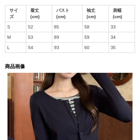
サイ
着丈
バスト
袖丈
肩幅
ズ
(cm)
(cm)
(cm)
(cm)
S
52
85
58
33
M
53
89
59
34
L
54
93
60
35
商品画像