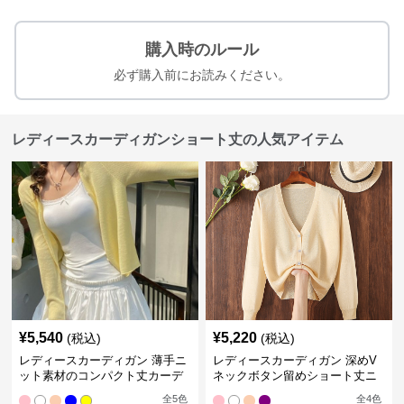
購入時のルール
必ず購入前にお読みください。
レディースカーディガンショート丈の人気アイテム
¥
5,540
¥
5,220
(税込)
(税込)
レディースカーディガン 薄手ニ
レディースカーディガン 深めV
ット素材のコンパクト丈カーデ
ネックボタン留めショート丈ニ
ィガン
ットカーディガン
全
5
色
全
4
色