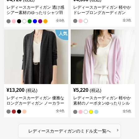
レディースカーディガン 透け感
レディースカーディガン 軽やか
シアー素材のゆったりシャツ羽
ドレープロングカーディガン
織り
全
3
色
全
8
色
人気
¥
13,200
¥
5,220
(税込)
(税込)
レディースカーディガン 優雅な
レディースカーディガン 軽やか
ロングカーディガン ノーカラー
素材のノーボタンゆったりシル
エットカーディガン
全
4
色
全
5
色
›
レディースカーディガン
の
ミドル丈
一覧へ