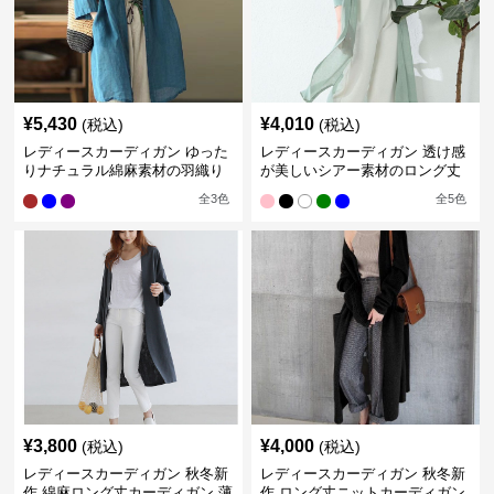
¥
5,430
¥
4,010
(税込)
(税込)
レディースカーディガン ゆった
レディースカーディガン 透け感
りナチュラル綿麻素材の羽織り
が美しいシアー素材のロング丈
ロング丈カーディガン
カーディガン
全
3
色
全
5
色
¥
3,800
¥
4,000
(税込)
(税込)
レディースカーディガン 秋冬新
レディースカーディガン 秋冬新
作 綿麻ロング丈カーディガン 薄
作 ロング丈ニットカーディガン