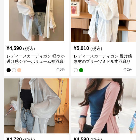
¥
4,590
¥
5,010
(税込)
(税込)
レディースカーディガン 軽やか
レディースカーディガン 透け感
透け感シアーボリューム袖羽織
素材のプリーツミドル丈羽織り
りカーディガン
カーディガン
全
3
色
全
2
色
¥
4,720
¥
4,590
(税込)
(税込)