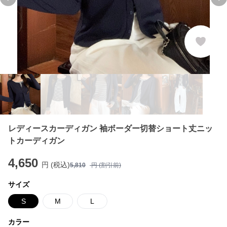
Previous slide
Ne
レディースカーディガン 袖ボーダー切替ショート丈ニッ
トカーディガン
4,650
円 (税込)
5,810
円 (割引前)
サイズ
S
M
L
カラー