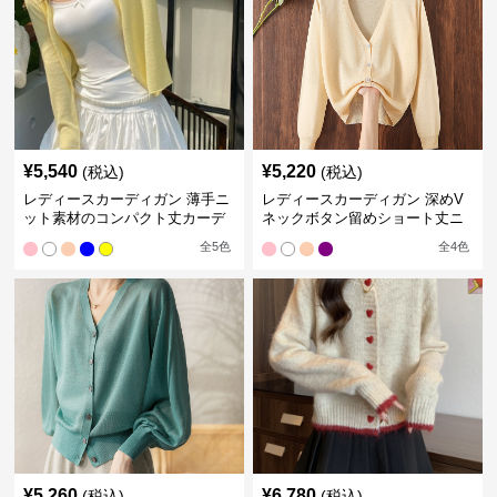
¥
5,540
¥
5,220
(税込)
(税込)
レディースカーディガン 薄手ニ
レディースカーディガン 深めV
ット素材のコンパクト丈カーデ
ネックボタン留めショート丈ニ
ィガン
ットカーディガン
全
5
色
全
4
色
¥
5,260
¥
6,780
(税込)
(税込)