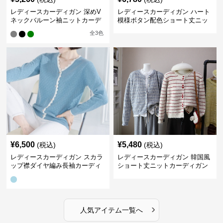
レディースカーディガン 深めV
レディースカーディガン ハート
ネックバルーン袖ニットカーデ
模様ボタン配色ショート丈ニッ
ィガン
トカーディガン
全
3
色
¥
6,500
¥
5,480
(税込)
(税込)
レディースカーディガン スカラ
レディースカーディガン 韓国風
ップ襟ダイヤ編み長袖カーディ
ショート丈ニットカーディガン
ガン
レディース 5色展開
›
人気アイテム一覧へ