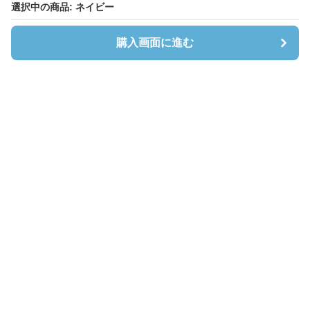
選択中の商品: ネイビー
選択中の商品: ネイビー
購入画面に進む
購入画面に進む
Cardibloom
について
会社概要
利用規約