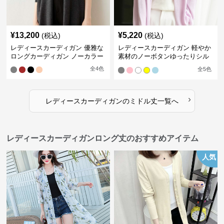
¥
13,200
¥
5,220
(税込)
(税込)
レディースカーディガン 優雅な
レディースカーディガン 軽やか
ロングカーディガン ノーカラー
素材のノーボタンゆったりシル
エットカーディガン
全
4
色
全
5
色
›
レディースカーディガン
の
ミドル丈
一覧へ
レディースカーディガンロング丈のおすすめアイテム
人気