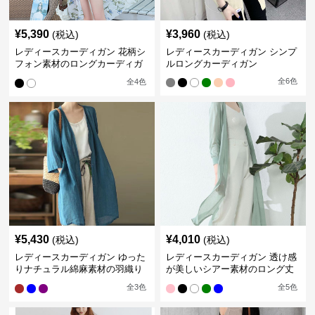
¥
5,390
¥
3,960
(税込)
(税込)
レディースカーディガン 花柄シ
レディースカーディガン シンプ
フォン素材のロングカーディガ
ルロングカーディガン
ン
全
6
色
全
4
色
¥
5,430
¥
4,010
(税込)
(税込)
レディースカーディガン ゆった
レディースカーディガン 透け感
りナチュラル綿麻素材の羽織り
が美しいシアー素材のロング丈
ロング丈カーディガン
カーディガン
全
3
色
全
5
色