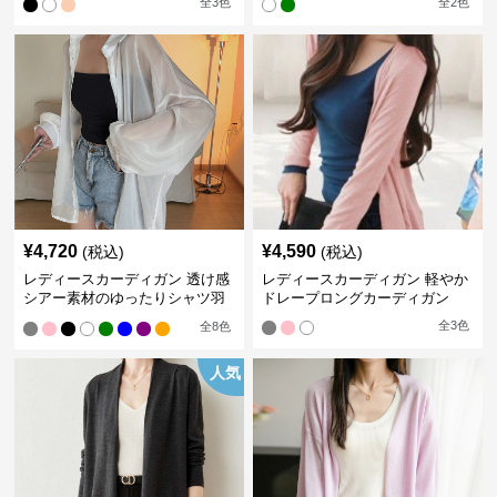
全
3
色
全
2
色
¥
4,720
¥
4,590
(税込)
(税込)
レディースカーディガン 透け感
レディースカーディガン 軽やか
シアー素材のゆったりシャツ羽
ドレープロングカーディガン
織り
全
3
色
全
8
色
人気