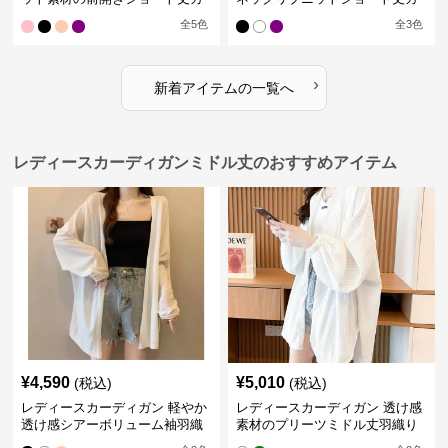
ーディガン
ーディガン
全
5
色
全
3
色
›
新着アイテムの一覧へ
レディースカーディガンミドル丈のおすすめアイテム
¥
4,590
¥
5,010
(税込)
(税込)
レディースカーディガン 軽やか
レディースカーディガン 透け感
透け感シアーボリューム袖羽織
素材のプリーツミドル丈羽織り
りカーディガン
カーディガン