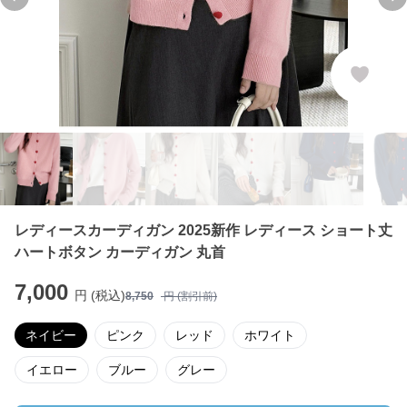
Previous slide
Ne
レディースカーディガン 2025新作 レディース ショート丈
ハートボタン カーディガン 丸首
7,000
円 (税込)
8,750
円 (割引前)
ネイビー
ピンク
レッド
ホワイト
イエロー
ブルー
グレー