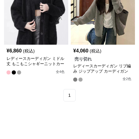
¥
6,860
¥
4,060
(税込)
(税込)
レディースカーディガン ミドル
売り切れ
丈 もこもこシャギーニットカー
レディースカーディガン リブ編
ディガン
み ジップアップ カーディガン
全
4
色
全
2
色
1