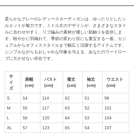
柔らかなグレーのレディースカーディガンは、ゆったりとしたシ
ルエットが魅力です。ミドル丈のデザインが、さまざまなスタイ
ルに合わせやすく、リブ編みの素材が優しい肌触りを提供しま
す。軽やかに羽織れて、季節の変わり目にも重宝する一着。カジ
ュアルからオフィススタイルまで幅広く活躍するアイテムです。
シンプルながらもおしゃれな印象を与える、あなたのワードロー
ブに欠かせない存在です。
サ
肩幅
バスト
着丈
袖丈
ウエスト
イ
(cm)
(cm)
(cm)
(cm)
(cm)
ズ
S
54
114
62
51
98
M
55
117
63
52
101
L
56
120
64
53
104
XL
57
123
65
54
107