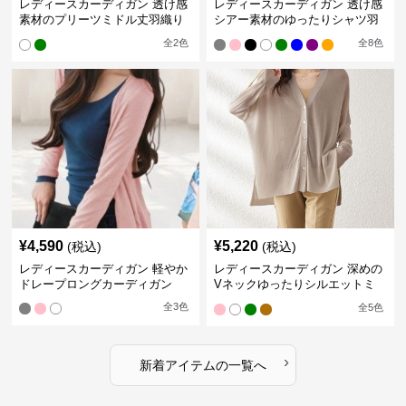
レディースカーディガン 透け感
レディースカーディガン 透け感
素材のプリーツミドル丈羽織り
シアー素材のゆったりシャツ羽
カーディガン
織り
全
2
色
全
8
色
¥
4,590
¥
5,220
(税込)
(税込)
レディースカーディガン 軽やか
レディースカーディガン 深めの
ドレープロングカーディガン
Vネックゆったりシルエットミ
ドル丈カーディガン
全
3
色
全
5
色
›
新着アイテムの一覧へ