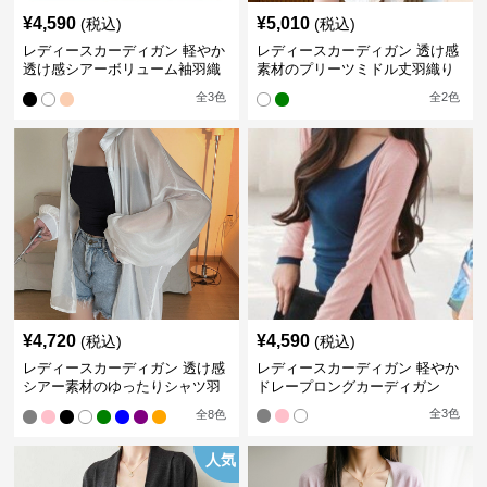
¥
4,590
¥
5,010
(税込)
(税込)
レディースカーディガン 軽やか
レディースカーディガン 透け感
透け感シアーボリューム袖羽織
素材のプリーツミドル丈羽織り
りカーディガン
カーディガン
全
3
色
全
2
色
¥
4,720
¥
4,590
(税込)
(税込)
レディースカーディガン 透け感
レディースカーディガン 軽やか
シアー素材のゆったりシャツ羽
ドレープロングカーディガン
織り
全
3
色
全
8
色
人気