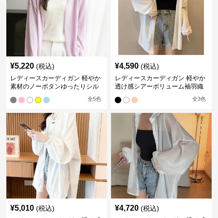
¥
5,220
¥
4,590
(税込)
(税込)
レディースカーディガン 軽やか
レディースカーディガン 軽やか
素材のノーボタンゆったりシル
透け感シアーボリューム袖羽織
エットカーディガン
りカーディガン
全
5
色
全
3
色
¥
5,010
¥
4,720
(税込)
(税込)