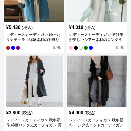
¥
5,430
¥
4,010
(税込)
(税込)
レディースカーディガン ゆった
レディースカーディガン 透け感
りナチュラル綿麻素材の羽織り
が美しいシアー素材のロング丈
ロング丈カーディガン
カーディガン
全
3
色
全
5
色
¥
3,800
¥
4,000
(税込)
(税込)
レディースカーディガン 秋冬新
レディースカーディガン 秋冬新
作 綿麻ロング丈カーディガン 薄
作 ロング丈ニットカーディガン
手羽織り
無地ゆったり羽織り