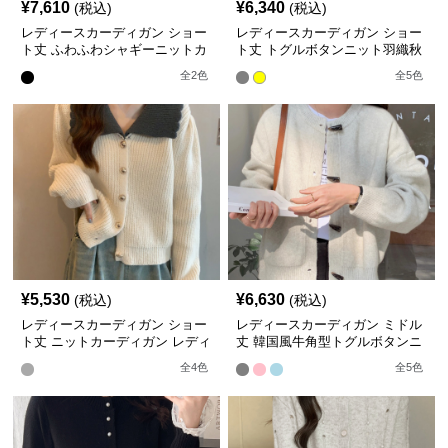
¥
7,610
¥
6,340
(税込)
(税込)
レディースカーディガン ショー
レディースカーディガン ショー
ト丈 ふわふわシャギーニットカ
ト丈 トグルボタンニット羽織秋
ーディガン 秋冬
冬
全
2
色
全
5
色
¥
5,530
¥
6,630
(税込)
(税込)
レディースカーディガン ショー
レディースカーディガン ミドル
ト丈 ニットカーディガン レディ
丈 韓国風牛角型トグルボタンニ
ース 配色大きめ襟
ットカーディガン
全
4
色
全
5
色