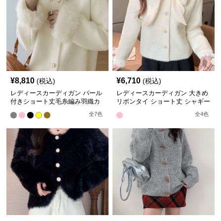
¥
8,810
¥
6,710
(税込)
(税込)
レディースカーディガン パール
レディースカーディガン 大きめ
付きショート丈毛糸編み羽織カ
リボンタイ ショート丈 シャギー
ーディガン
ニット カーディガン
全
7
色
全
4
色