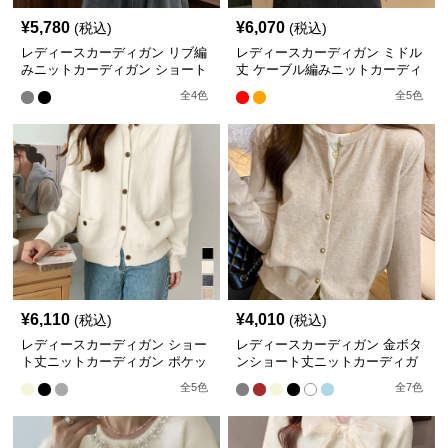
¥
5,780
¥
6,070
(税込)
(税込)
レディースカーディガン リブ編
レディースカーディガン ミドル
みニットカーディガン ショート
丈 ケーブル編みニットカーディ
丈 前開きボタン
ガン ビッグ襟
全
4
色
全
5
色
¥
6,110
¥
4,010
(税込)
(税込)
レディースカーディガン ショー
レディースカーディガン 金ボタ
ト丈ニットカーディガン ポケッ
ンショート丈ニットカーディガ
ト付き前開きボタン
ン韓国風
全
5
色
全
7
色