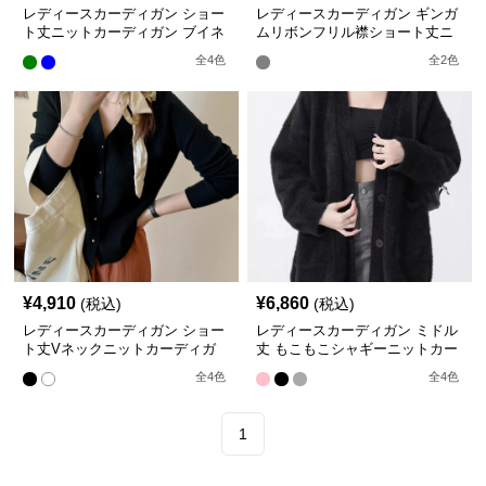
レディースカーディガン ショー
レディースカーディガン ギンガ
ト丈ニットカーディガン ブイネ
ムリボンフリル襟ショート丈ニ
ック長袖秋冬
ットカーディガン
全
4
色
全
2
色
¥
4,910
¥
6,860
(税込)
(税込)
レディースカーディガン ショー
レディースカーディガン ミドル
ト丈Vネックニットカーディガ
丈 もこもこシャギーニットカー
ン韓国風
ディガン
全
4
色
全
4
色
1