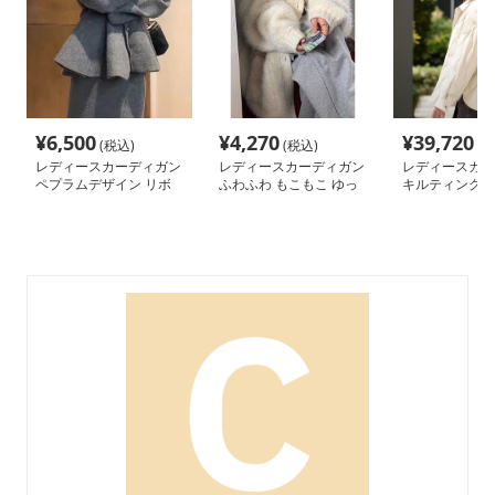
¥
6,500
¥
4,270
¥
39,720
(税込)
(税込)
(税
レディースカーディガン
レディースカーディガン
レディースカー
ペプラムデザイン リボ
ふわふわ もこもこ ゆっ
キルティング中
ンベルト付き カーディ
たり カーディガン ロ
カーディガン
ガン
ング丈カーディガン