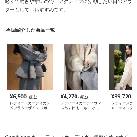
軽くて動きやすいので、アクティブに活動したい日のアウ
ターとしてもおすすめです。
今回紹介した商品一覧
¥
6,500
¥
4,270
¥
39,720
(税込)
(税込)
(税
レディースカーディガン
レディースカーディガン
レディースカー
ペプラムデザイン リボ
ふわふわ もこもこ ゆっ
キルティング中
ンベルト付き カーディ
たり カーディガン ロ
カーディガン
ガン
ング丈カーディガン