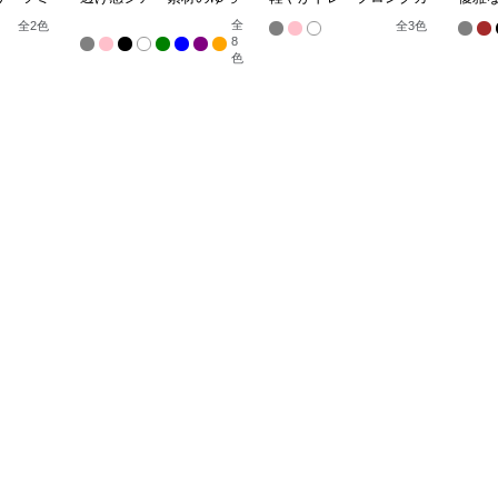
ーディガ
たりシャツ羽織り
ーディガン
ン ノ
全
全
2
色
全
3
色
8
色