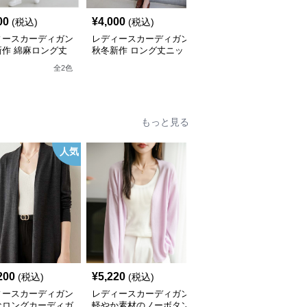
00
¥
4,000
¥
5,530
(税込)
(税込)
(税込)
ィースカーディガン
レディースカーディガン
レディースカーディガン
新作 綿麻ロング丈
秋冬新作 ロング丈ニッ
ロング丈ニットカーディ
ディガン 薄手羽織
トカーディガン 無地ゆ
ガン ゆったり長袖ケー
全
2
色
ったり羽織り
ブル編み
もっと見る
人気
200
¥
5,220
¥
9,420
(税込)
(税込)
(税込)
ィースカーディガン
レディースカーディガン
レディースカーディガン
なロングカーディガ
軽やか素材のノーボタン
エレガント リブ編み フ