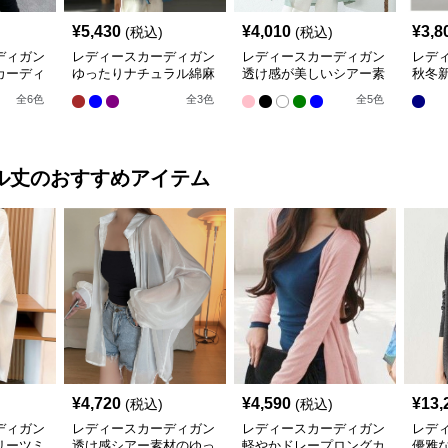
¥
5,430
¥
4,010
¥
3,8
(税込)
(税込)
ディガン
レディースカーディガン
レディースカーディガン
レデ
カーディ
ゆったりナチュラル綿麻
透け感が美しいシアー素
秋冬
素材の羽織りロング丈カ
材のロング丈カーディガ
カー
全
6
色
全
3
色
全
5
色
ーディガン
ン
り
ル丈
のおすすめアイテム
¥
4,720
¥
4,590
¥
13,
(税込)
(税込)
ディガン
レディースカーディガン
レディースカーディガン
レデ
リーツミ
透け感シアー素材のゆっ
軽やかドレープロングカ
優雅