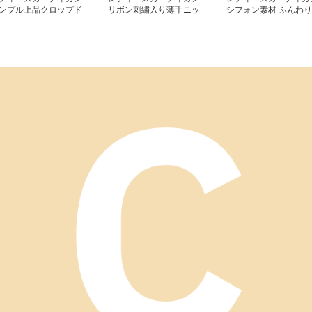
ンプル上品クロップド
リボン刺繍入り薄手ニッ
シフォン素材 ふんわり
ーディガン
トカーディガン ショー
優美 カーディガン ロ
ト丈
ング丈カーディガン