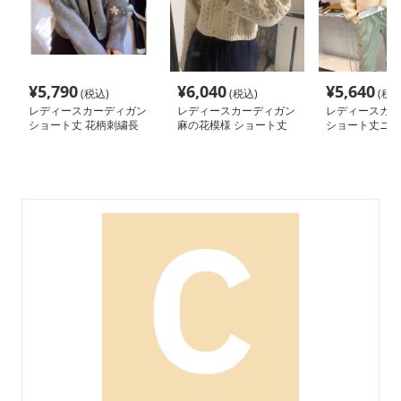
¥
5,790
¥
6,040
¥
5,640
(税込)
(税込)
(税込
レディースカーディガン
レディースカーディガン
レディースカー
ショート丈 花柄刺繍長
麻の花模様 ショート丈
ショート丈ニッ
袖カーディガン
ケーブル編みカーディガ
ィガン 花柄編み
ン
ディース