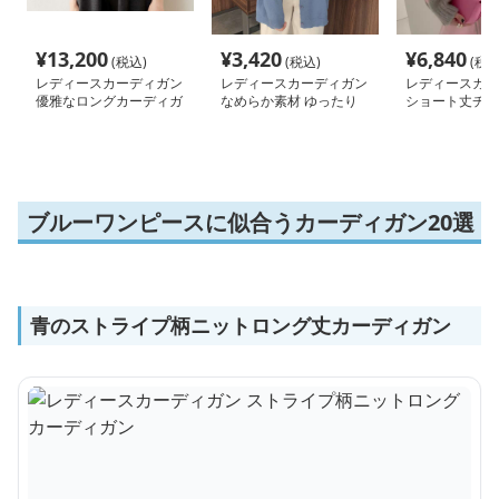
¥
13,200
¥
3,420
¥
6,840
(税込)
(税込)
(税込
レディースカーディガン
レディースカーディガン
レディースカー
優雅なロングカーディガ
なめらか素材 ゆったり
ショート丈チェ
ン ノーカラー
カーディガン ミドル丈
色ニットカーデ
カーディガン
め系
ブルーワンピースに似合うカーディガン20選
青のストライプ柄ニットロング丈カーディガン