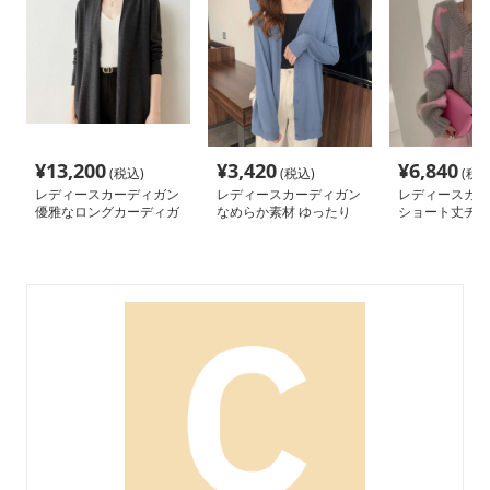
¥
13,200
¥
3,420
¥
6,840
(税込)
(税込)
(税込
レディースカーディガン
レディースカーディガン
レディースカー
優雅なロングカーディガ
なめらか素材 ゆったり
ショート丈チェ
ン ノーカラー
カーディガン ミドル丈
色ニットカーデ
カーディガン
め系