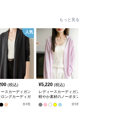
もっと見る
人気
200
¥
5,220
¥
9,420
(税込)
(税込)
(税込)
ィースカーディガン
レディースカーディガン
レディースカーディガン
なロングカーディガ
軽やか素材のノーボタン
エレガント リブ編み フ
ーカラー
ゆったりシルエットカー
レアカーディガン ミド
全
4
色
全
5
色
全
3
色
ディガン
ル丈カーディガン