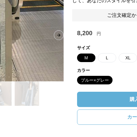
して、あなたのスタイルを引
ご注文確定か
8,200
円
Next slide
サイズ
M
L
XL
カラー
ブルー×グレー
購
カー