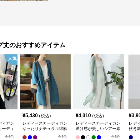
グ丈
のおすすめアイテム
人気
¥
5,430
¥
4,010
¥
3,8
(税込)
(税込)
ディガン
レディースカーディガン
レディースカーディガン
レデ
カーディ
ゆったりナチュラル綿麻
透け感が美しいシアー素
秋冬
素材の羽織りロング丈カ
材のロング丈カーディガ
カー
全
6
色
全
3
色
全
5
色
ーディガン
ン
り