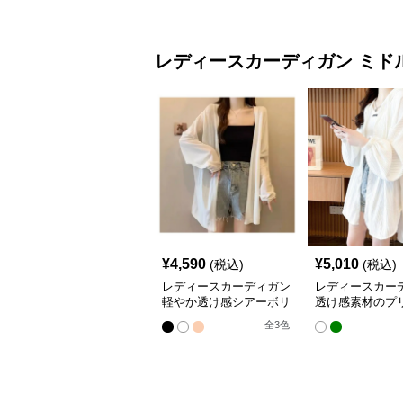
レディースカーディガン
ミド
¥
4,590
¥
5,010
(税込)
(税込)
レディースカーディガン
レディースカー
軽やか透け感シアーボリ
透け感素材のプ
ューム袖羽織りカーディ
ドル丈羽織りカ
全
3
色
ガン
ン