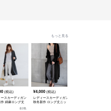
もっと見る
00
¥
4,000
¥
5,530
(税込)
(税込)
(税込)
ィースカーディガン
レディースカーディガン
レディースカーディガン
新作 綿麻ロング丈
秋冬新作 ロング丈ニッ
ロング丈ニットカーディ
ディガン 薄手羽織
トカーディガン 無地ゆ
ガン ゆったり長袖ケー
全
2
色
ったり羽織り
ブル編み