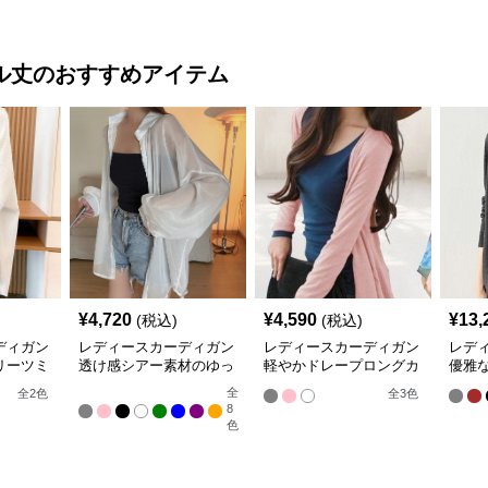
ル丈
のおすすめアイテム
¥
4,720
¥
4,590
¥
13,
(税込)
(税込)
ディガン
レディースカーディガン
レディースカーディガン
レデ
リーツミ
透け感シアー素材のゆっ
軽やかドレープロングカ
優雅
ーディガ
たりシャツ羽織り
ーディガン
ン ノ
全
全
2
色
全
3
色
8
色